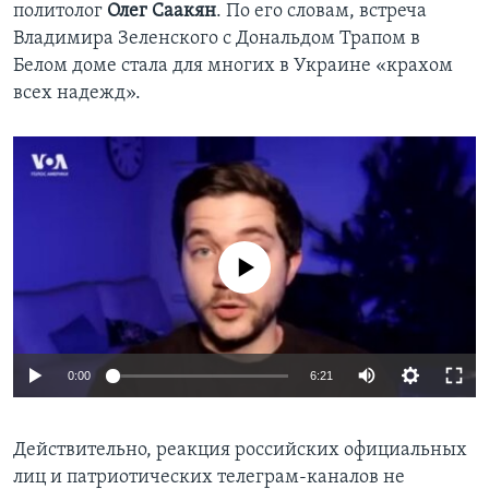
политолог
Олег Саакян
. По его словам, встреча
Владимира Зеленского с Дональдом Трапом в
Белом доме стала для многих в Украине «крахом
всех надежд».
No media source currently available
Auto
0:00
6:21
240p
Действительно, реакция российских официальных
360p
лиц и патриотических телеграм-каналов не
Auto
240p
360p
480p
480p