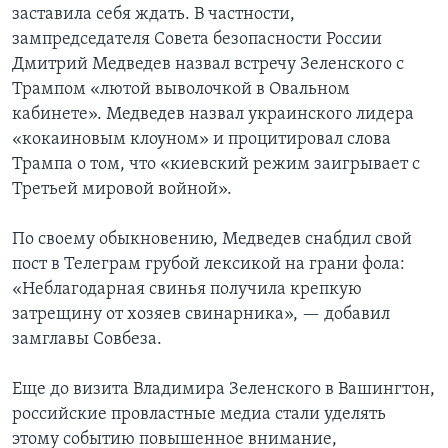
заставила себя ждать. В частности,
720p
зампредседателя Совета безопасности России
720p
1080p
Дмитрий Медведев назвал встречу Зеленского с
1080p
Трампом «лютой выволочкой в Овальном
кабинете». Медведев назвал украинского лидера
«кокаиновым клоуном» и процитировал слова
Трампа о том, что «киевский режим заигрывает с
Третьей мировой войной».
По своему обыкновению, Медведев снабдил свой
пост в Телеграм грубой лексикой на грани фола:
«Неблагодарная свинья получила крепкую
затрещину от хозяев свинарника», — добавил
замглавы Совбеза.
Еще до визита Владимира Зеленского в Вашингтон,
российские провластные медиа стали уделять
этому событию повышенное внимание,