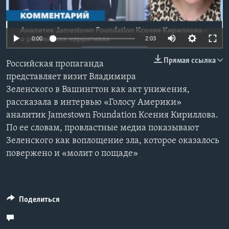
Learning English
Auto
0:00
2:03
СОЦИАЛЬНЫЕ СЕТИ
240p
Прямая ссылка
Российская пропаганда
360p
представляет визит Владимира
Зеленского в Вашингтон как акт унижения,
480p
Языки
Auto
240p
360p
480p
рассказала в интервью «Голосу Америки»
720p
аналитик Jamestown Foundation Ксения Кириллова.
720p
1080p
1080p
По ее словам, провластные медиа показывают
Зеленского как воплощение зла, которое оказалось
повержено и «молит о пощаде»
Поделиться