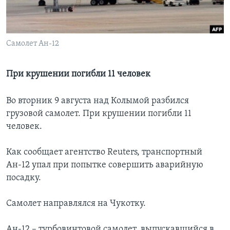
Learning English
Самолет Ан-12
СОЦИАЛЬНЫЕ СЕТИ
При крушении погибли 11 человек
Языки
Во вторник 9 августа над Колымой разбился
грузовой самолет. При крушении погибли 11
человек.
Как сообщает агентство Reuters, транспортный
Ан-12 упал при попытке совершить аварийную
посадку.
Самолет направлялся на Чукотку.
Ан-12 – турбовинтовой самолет, выпускавшийся в