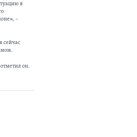
итуацию в
то
оне», –
я сейчас
змом.
 отметил он.