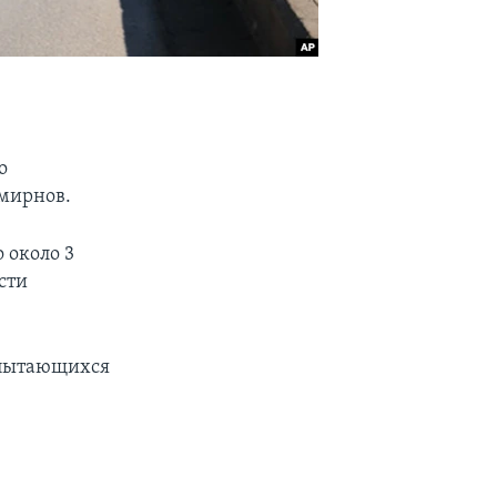
о
Смирнов.
 около 3
сти
 пытающихся