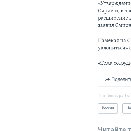
«Утверждение
Сирии и, в ча
расширение в
заявил Смирн
Намекая на С
уклониться» 
«Тема сотрудн
Поделит
This item is part of
Россия
Но
Читайте 