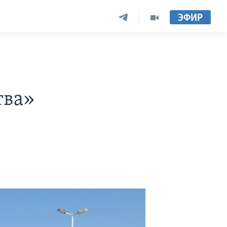
ЭФИР
тва»