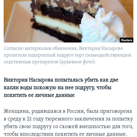
Learning English
СОЦИАЛЬНЫЕ СЕТИ
Согласно материалам обвинения, Виктория Насырова
пропитала подаренный подруге торт сильнодействующим
Языки
седативным препаратом (архивное фото).
Виктория Насырова попыталась убить как две
капли воды похожую на нее подругу, чтобы
похитить ее личные данные
Женщина, родившаяся в России, была приговорена
в среду к 21 году тюремного заключения за попытку
убить свою подругу со схожей внешностью для того,
чтобы впоследствии похитить ее личные данные.