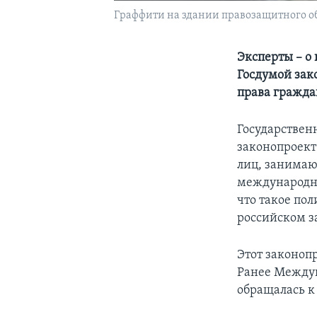
Граффити на здании правозащитного о
Эксперты – о
Госдумой за
права гражда
Государствен
законопроект
лиц, занимаю
международны
что такое пол
российском з
Этот законопр
Ранее Междун
обращалась к