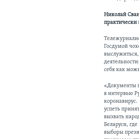
Николай Сван
практически 
Тележурналис
Госдумой чох
выслужиться, 
деятельности»
себя как можн
«Документы п
в интервью Р
коронавирус. 
успеть приня
вызвать наро
Беларуси, где
выборы прези