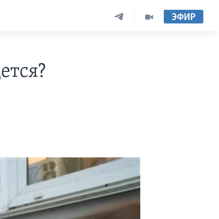
ЭФИР
дется?