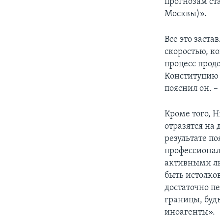
прогнозам ст
Москвы)».
Все это заста
скоростью, ко
процесс прод
Конституцию 
пояснил он. 
Кроме того, 
отразятся на 
результате по
профессионал
активными лю
быть истолков
достаточно п
границы, будь
иноагенты».