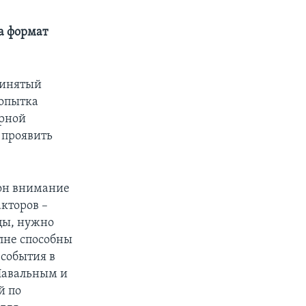
а формат
ринятый
попытка
орной
 проявить
 он внимание
кторов –
ицы, нужно
олне способны
 события в
 Навальным и
й по