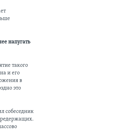
ает
льше
ее напугать
ятие такого
на и его
ожения в
оздно это
ил собеседник
 предержащих.
массово