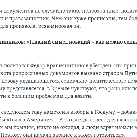
 документов не случайно такие непрозрачные, полаг
т и правозащитник. Чем они хуже прописаны, тем бо
 для произвола, резюмировал он.
инников: «Главный смысл новаций – как можно сильн
дь политолог Федор Крашенинников убежден, что прин
кета репрессивных документов вызвано страхом Пути
 поводу ухудшающегося социально-политического пол
му представляется, в Кремле чувствуют, что рано или п
ти к большим проблемам для власти.
в следующем году намечены выборы в Госдуму, – добав
ы «Голоса Америки». – А это всегда стресс для власть
как мы помним, никто не ожидал, а люди вдруг начали 
 Поэтому они начали заранее к этому готовиться».