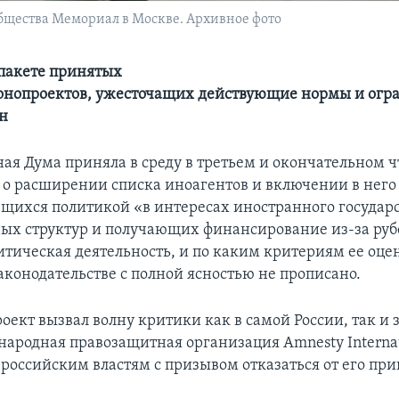
бщества Мемориал в Москве. Архивное фото
 пакете принятых
конопроектов, ужесточащих действующие нормы и ог
н
ная Дума приняла в среду в третьем и окончательном 
 о расширении списка иноагентов и включении в нег
щихся политикой «в интересах иностранного государ
х структур и получающих финансирование из-за руб
итическая деятельность, и по каким критериям ее оце
аконодательстве с полной ясностью не прописано.
оект вызвал волну критики как в самой России, так и 
ародная правозащитная организация Amnesty Internat
 российским властям с призывом отказаться от его при