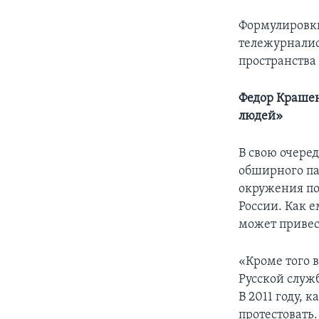
Формулировки
тележурналис
пространства
Федор Крашен
людей»
В свою очере
обширного па
окружения по
России. Как е
может привес
«Кроме того 
Русской служб
В 2011 году, 
протестовать.