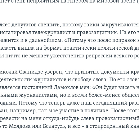
анет очень неприятным партнером на мировой арене (
вляет депутатов спешить, поэтому гайки закручиваются
нстатировал тележурналист и правозащитник. На его в
олжится и в дальнейшем. «Потому что после поправок 
власть вышла на формат практически политической д
– И ничто не мешает ужесточению репрессий всякого р
Николай Сванидзе уверен, что принятые документы кр
деятельности журналистов и свободе слова. По его слов
является постоянный Дамоклов меч: «Он будет висеть н
ьными журналистами, но и всеми более-менее общес
дьми. Потому что теперь даже наш сегодняшний раз
ан, например, как мое участие в политике. После этог
еревести на меня откуда-нибудь слева провокационный
 то Молдова или Беларусь, и все – я стопроцентный ка