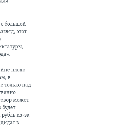
для
 с большой
згляд, этот
в
иктатуры, –
ода».
айне плохо
ам, в
е только над
твенно
говор может
о будет
 рубль из-за
ндидат в