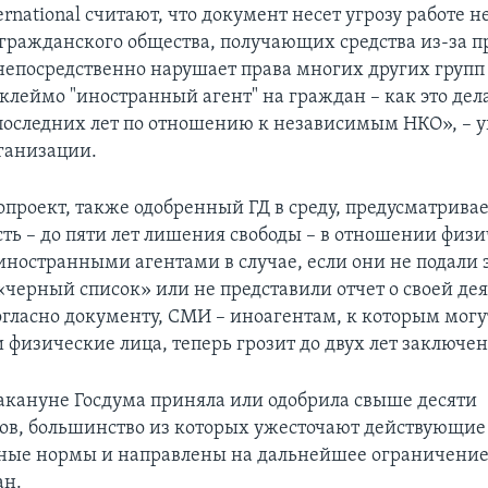
ernational считают, что документ несет угрозу работе н
гражданского общества, получающих средства из-за п
 непосредственно нарушает права многих других групп
клеймо "иностранный агент" на граждан – как это дел
оследних лет по отношению к независимым НКО», – у
ганизации.
опроект, также одобренный ГД в среду, предусматрива
сть – до пяти лет лишения свободы – в отношении физи
ностранными агентами в случае, если они не подали 
«черный список» или не представили отчет о своей дея
согласно документу, СМИ – иноагентам, к которым могу
 физические лица, теперь грозит до двух лет заключен
кануне Госдума приняла или одобрила свыше десяти
ов, большинство из которых ужесточают действующие
ные нормы и направлены на дальнейшее ограничение
ан.