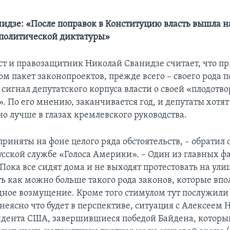
идзе: «После поправок в Конституцию власть вышла н
политической диктатуры»
т и правозащитник Николай Сванидзе считает, что п
ом пакет законопроектов, прежде всего – своего рода 
сигнал депутатского корпуса власти о своей «плодотв
. По его мнению, заканчивается год, и депутаты хотят
о лучше в глазах кремлевского руководства.
риняты на фоне целого ряда обстоятельств, – обратил
усской службе «Голоса Америки». – Один из главных фа
Пока все сидят дома и не выходят протестовать на ул
ть как можно больше такого рода законов, которые вп
дное возмущение. Кроме того стимулом тут послужили
 неясно что будет в перспективе, ситуация с Алексеем
дента США, завершившиеся победой Байдена, которы