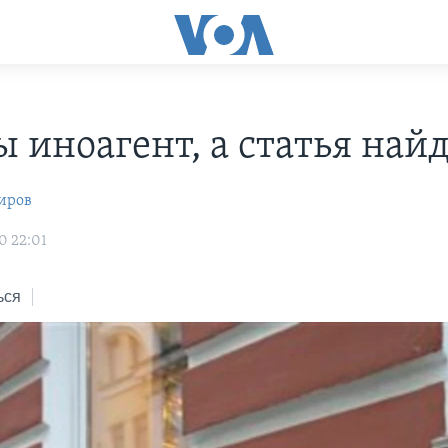
ы иноагент, а статья най
иров
0 22:01
ься