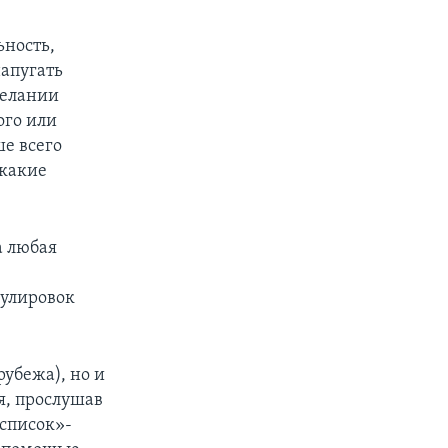
ность,
напугать
желании
ого или
ше всего
 какие
а любая
мулировок
рубежа), но и
я, прослушав
 список»-