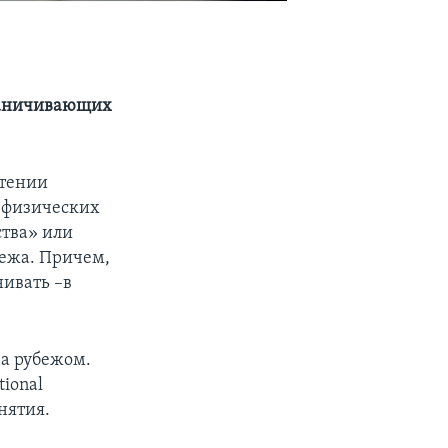
раничивающих
чтении
о физических
ства» или
ежа. Причем,
нивать –в
за рубежом.
ional
нятия.