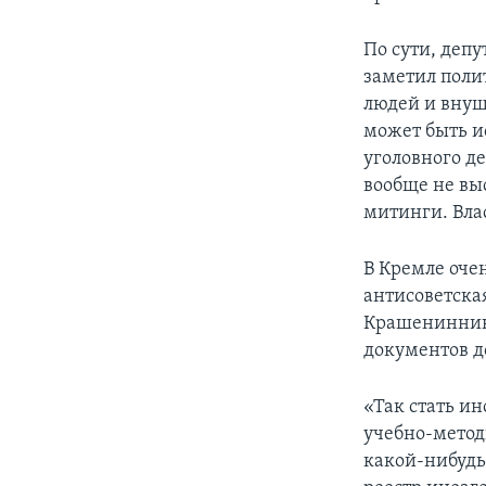
По сути, деп
заметил поли
людей и внуш
может быть и
уголовного де
вообще не вы
митинги. Влас
В Кремле оче
антисоветска
Крашениннико
документов д
«Так стать ин
учебно-метод
какой-нибудь