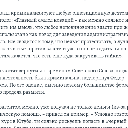
утаты криминализируют любую оппозиционную деятель
толог: «Главный смысл новаций – как можно сильнее 
ить им мысль, что любое неповиновение власти при 
спользовано как повод для заведения административн
ла. Все сводится к тому, что нельзя протестовать, а луч
сказываться против власти и уж точно не ходить ни на
тям кажется, что есть еще куда закручивать гайки».
нь хотят вернуться к временам Советского Союза, когд
я деятельность была криминальна, подчеркнул Федор
в. По его оценке, именно поэтому большинство фор
о предела размыты.
оагентом можно, уже получая не только деньги (из-за 
ическую помощь, – привел он пример. – Условно говор
 курс в Ютубе, ты сильно рискуешь попасть в «черный