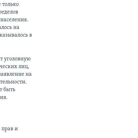
е только
ределов
 населения.
алось на
казывалось в
ет уголовную
ческих лиц,
заявление на
тельности.
т быть
ия.
 прав и