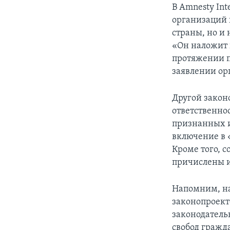
В Amnesty Int
организаций 
страны, но и
«Он наложит 
протяжении п
заявлении ор
Другой закон
ответственно
признанных и
включение в 
Кроме того, 
причислены и
Напомним, на
законопроект
законодатель
свобод гражд