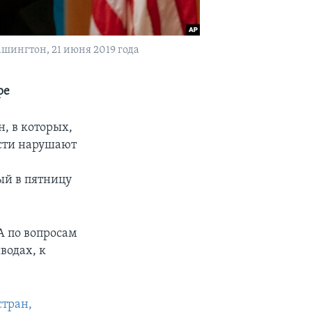
ашингтон, 21 июня 2019 года
ре
н, в которых,
асти нарушают
ый в пятницу
А по вопросам
водах, к
стран,