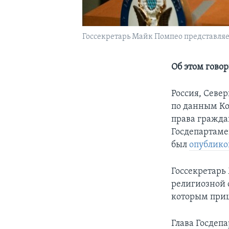
Госсекретарь Майк Помпео представляет
Об этом гово
Россия, Север
по данным Ко
права гражда
Госдепартаме
был
опублико
Госсекретарь
религиозной 
которым приш
Глава Госдепа