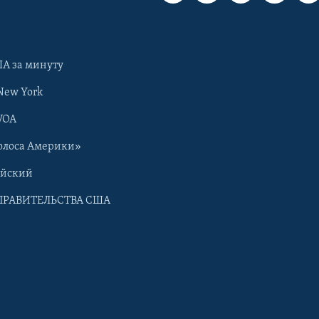
А за минуту
New York
VOA
олоса Америки»
ийский
ПРАВИТЕЛЬСТВА США