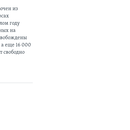
лючен из
осах
лом году
нных на
освобождены
 а еще 16 000
т свободно