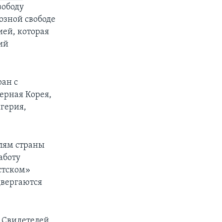
вободу
озной свободе
ией, которая
ий
ран с
ерная Корея,
герия,
елям страны
аботу
стском»
двергаются
ь Свидетелей