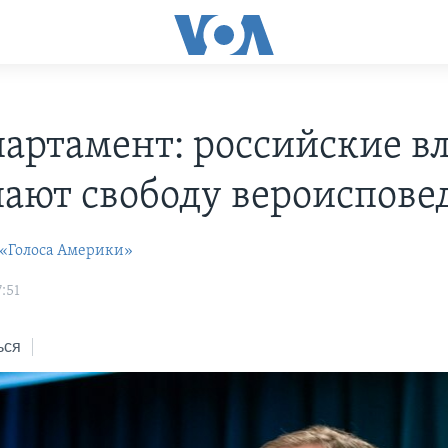
партамент: российские в
ают свободу вероиспове
 «Голоса Америки»
:51
ься