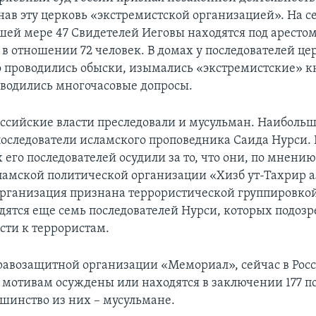
нав эту церковь «экстремистской организацией». На 
шей мере 47 Свидетелей Иеговы находятся под арестом
 в отношении 72 человек. В домах у последователей це
 проводились обыски, изымались «экстремистские» к
водились многочасовые допросы.
российские власти преследовали и мусульман. Наибол
последователи исламского проповедника Саида Нурси.
 его последователей осудили за то, что они, по мнению
сламской политической организации «Хизб ут-Тахрир 
 организация признана террористической группировкой
дятся еще семь последователей Нурси, которых подозр
ти к террористам.
авозащитной организации «Мемориал», сейчас в Росс
мотивам осуждены или находятся в заключении 177 п
ьшинство из них – мусульмане.