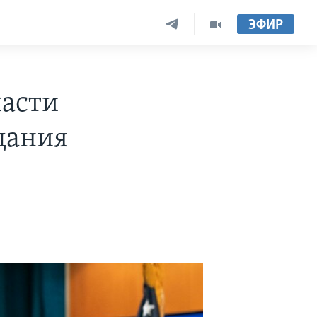
ЭФИР
ласти
дания