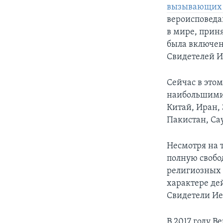
вызывающих 
вероисповеда
в мире, приня
была включен
Свидетелей И
Сейчас в этом
наибольшими 
Китай, Иран,
Пакистан, Са
Несмотря на 
полную свобо
религиозных 
характере де
Свидетели Ие
В 2017 году 