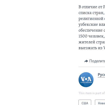
В отличие от 
списка стран
религиозной 
узбекские вл
обеспечение 
1500 человек
жителей стра
выезжать из 
Поделит
Рус
This item is part of
США
Ново