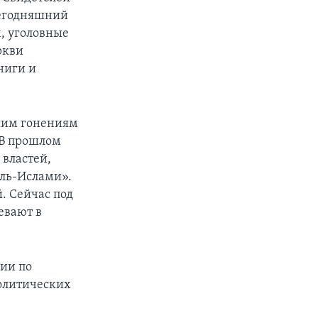
сегодняшний
, уголовные
ркви
ниги и
ьшим гонениям
 В прошлом
 властей,
аль-Ислами».
. Сейчас под
евают в
ии по
олитических