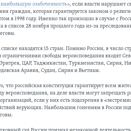
наибольшую озабоченность»
, если власти нарушают с
ния граждан, которая гарантируется законом о религи
том в 1998 году. Именно так произошло в случае с Росс
а в список 28 ноября прошлого года из-за преследован
еговы.
 списке находятся 15 стран. Помимо России, в число ст
ограничениями свободы вероисповедания входят Сев
 Эритрея, ЦАР, Таджикистан, Туркменистан, Сирия, Ни
удовская Аравия, Судан, Сирия и Вьетнам.
то, что российская конституция гарантирует всем жит
ду вероисповедания, на деле власти могут запрещать р
организаций, если у них есть подозрения в «экстреми
йствий верующих. Наибольшим гонениям в России по
говы.
Верховный суд России признал незаконной деятельност