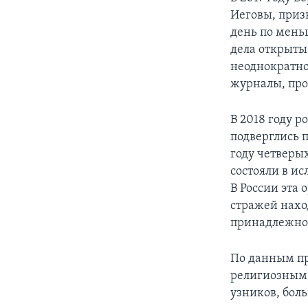
Иеговы, приз
день по мень
дела открыты
неоднократно
журналы, про
В 2018 году 
подверглись 
году четверых
состояли в и
В России эта
стражей нахо
принадлежнос
По данным пр
религиозным 
узников, бол