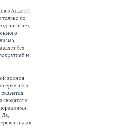
imes Андерс
 только по
нд полагает,
ионного
ализма,
авляет без
юрократией и
кой зрения
ет серьезных
ю развития
 сводятся к
рпорациями,
 Да,
меревается их
.