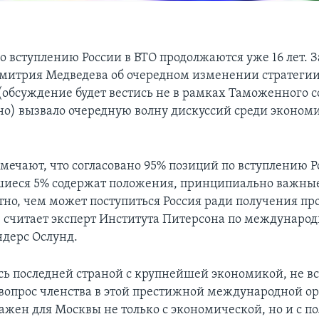
о вступлению России в ВТО продолжаются уже 16 лет. 
митрия Медведева об очередном изменении стратегии
(обсуждение будет вестись не в рамках Таможенного с
но) вызвало очередную волну дискуссий среди экономи
мечают, что согласовано 95% позиций по вступлению Р
шиеся 5% содержат положения, принципиально важны
но, чем может поступиться Россия ради получения про
 считает эксперт Института Питерсона по междунаро
дерс Ослунд.
ась последней страной с крупнейшей экономикой, не в
 вопрос членства в этой престижной международной о
ажен для Москвы не только с экономической, но и с п