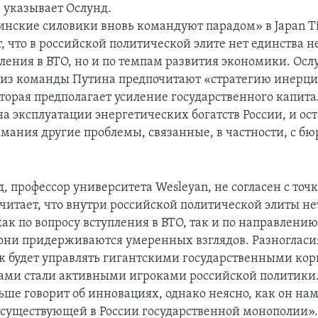
, указывает Ослунд.
тинские силовики вновь командуют парадом» в Japan T
 что в российской политической элите нет единства не
ления в ВТО, но и по темпам развития экономики. Ослу
 из команды Путина предпочитают «стратегию инерц
оторая предполагает усиление государственного капит
а эксплуатации энергетических богатств России, и ост
мания другие проблемы, связанные, в частности, с б
, профессор университета Wesleyan, не согласен с точ
считает, что внутри российской политической элиты н
ак по вопросу вступления в ВТО, так и по направлени
 они придерживаются умеренных взглядов. Разногласия
как будет управлять гигантскими государственными ко
дами стали активными игроками российской политики.
ьше говорит об инновациях, однако неясно, как он на
 существующей в России государственной монополии»