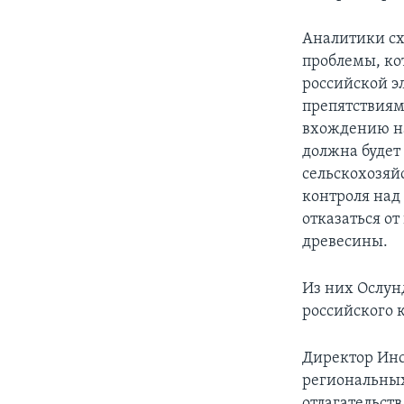
Аналитики схо
проблемы, ко
российской э
препятствиям
вхождению на 
должна будет
сельскохозяй
контроля над 
отказаться о
древесины.
Из них Ослун
российского 
Директор Инс
региональных
отлагательств