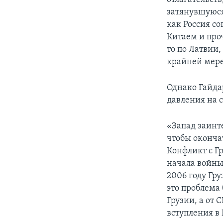
затянувшуюся
как Россия с
Китаем и про
то по Латвии,
крайней мере
Однако Гайдар
давления на 
«Запад заинт
чтобы оконча
Конфликт с Гр
начала войны
2006 году Гру
это проблема 
Грузии, а от
вступления в