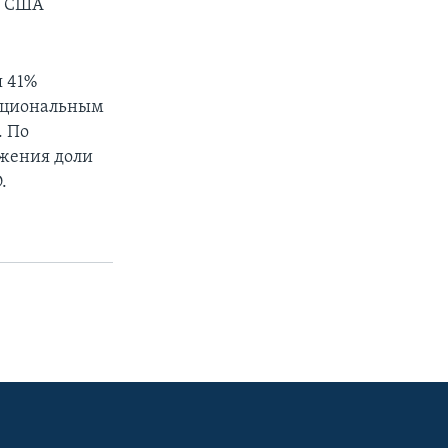
 и США
я 41%
 национальным
. По
ижения доли
.