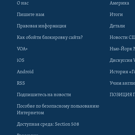
О нас
Америка
Пишите нам
Итоги
Правовая информация
Детали
Как обойти блокировку сайта?
Новости СШ
VOA+
Нью-Йорк 
iOS
Дискуссия 
Android
История «Г
RSS
Учим англ
Learning English
Подпишитесь на новости
ПОЗИЦИЯ 
Пособие по безопасному пользованию
СОЦИАЛЬНЫЕ СЕТИ
Интернетом
Доступная среда: Section 508