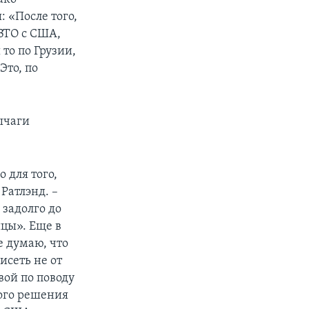
 «После того,
 ВТО с США,
то по Грузии,
Это, по
рычаги
 для того,
Ратлэнд. –
 задолго до
ицы». Еще в
е думаю, что
исеть не от
вой по поводу
ного решения