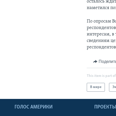
осталось ждат
наметился по
По опросам В
респондентов 
интересам, в 
сведениям це
респондентов
Поделит
This item is part of
В мире
Э
ГОЛОС АМЕРИКИ
ПРОЕКТ