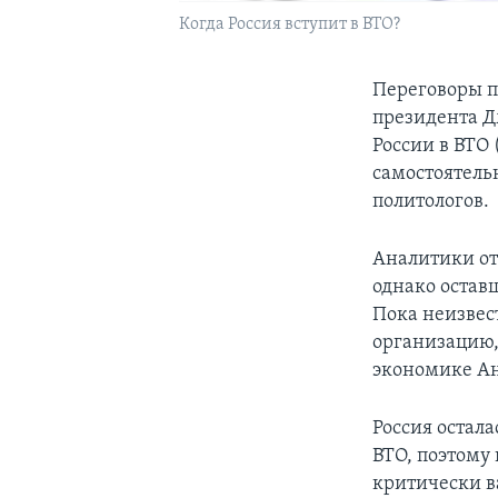
Когда Россия вступит в ВТО?
Переговоры п
президента Д
России в ВТО 
самостоятель
политологов.
Аналитики от
однако остав
Пока неизвест
организацию,
экономике Ан
Россия остал
ВТО, поэтому
критически в