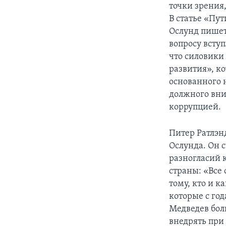
точки зрения
В статье «Пу
Ослунд пишет,
вопросу вступ
что силовики
развития», к
основанного н
должного вни
коррупцией.
Питер Ратлэнд
Ослунда. Он 
разногласий к
страны: «Все
тому, кто и 
которые с го
Медведев бол
внедрять при