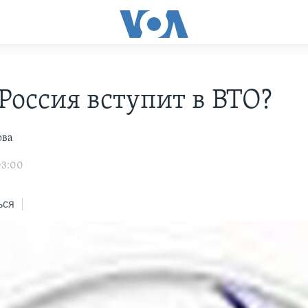
 Россия вступит в ВТО?
ова
03:00
ься