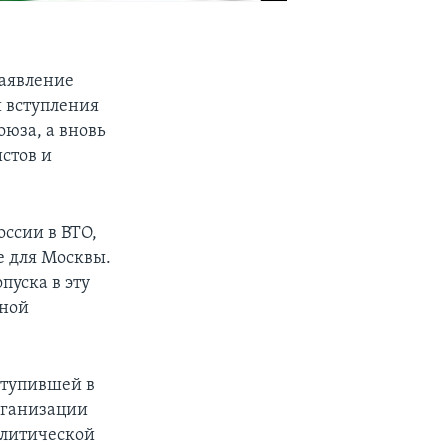
Заявление
 вступления
оюза, а вновь
стов и
оссии в ВТО,
е для Москвы.
пуска в эту
дной
ступившей в
рганизации
олитической