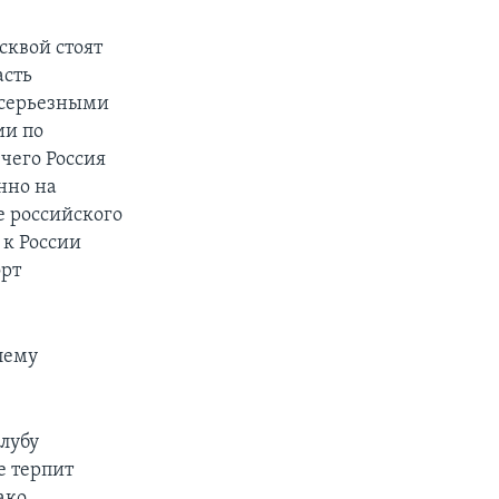
сквой стоят
асть
 серьезными
ии по
 чего Россия
нно на
е российского
 к России
орт
лему
лубу
е терпит
ако