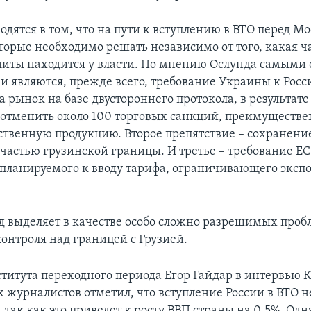
дятся в том, что на пути к вступлению в ВТО перед Мо
торые необходимо решать независимо от того, какая ч
литы находится у власти. По мнению Ослунда самыми
и являются, прежде всего, требование Украины к Росс
рынок на базе двустороннего протокола, в результате
 отменить около 100 торговых санкций, преимуществе
ственную продукцию. Второе препятствие – сохранени
частью грузинской границы. И третье – требование ЕС
т планируемого к вводу тарифа, ограничивающего эксп
д выделяет в качестве особо сложно разрешимых проб
контроля над границей с Грузией.
титута переходного периода Егор Гайдар в интервью К
 журналистов отметил, что вступление России в ВТО н
, так как это приведет к росту ВВП страны на 0,5%. Одн