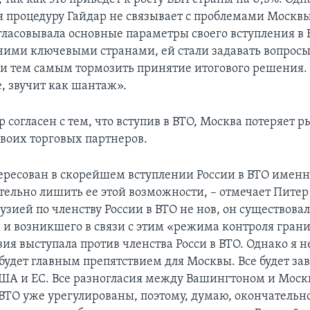
 процедуру Гайдар не связывает с проблемами Москвы:
огласовывала основные параметры своего вступления в
чими ключевыми странами, ей стали задавать вопросы 
 и тем самым тормозить принятие итогового решения. 
, звучит как шантаж».
 согласен с тем, что вступив в ВТО, Москва потеряет 
своих торговых партнеров.
ересован в скорейшем вступлении России в ВТО именно
тельно лишить ее этой возможности, – отмечает Питер 
узией по членству России в ВТО не нов, он существовал
 и возникшего в связи с этим «режима контроля гран
зия выступала против членства Росси в ВТО. Однако я н
будет главным препятствием для Москвы. Все будет зав
 США и ЕС. Все разногласия между Вашингтоном и Моск
 ВТО уже урегулированы, поэтому, думаю, окончатель