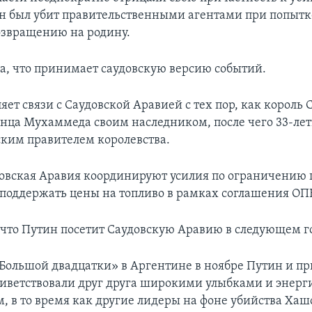
 он был убит правительственными агентами при попытк
возвращению на родину.
ла, что принимает саудовскую версию событий.
яет связи с Саудовской Аравией с тех пор, как король
нца Мухаммеда своим наследником, после чего 33-ле
ским правителем королевства.
довская Аравия координируют усилия по ограничению 
 поддержать цены на топливо в рамках соглашения ОП
 что Путин посетит Саудовскую Аравию в следующем го
Большой двадцатки» в Аргентине в ноябре Путин и п
иветствовали друг друга широкими улыбками и энер
, в то время как другие лидеры на фоне убийства Хаш