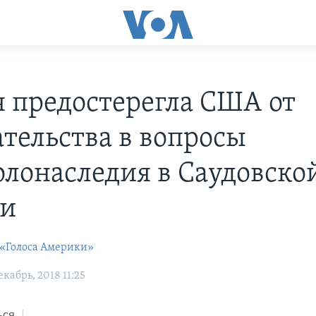
я предостерегла США от
тельства в вопросы
олонаследия в Саудовско
ии
 «Голоса Америки»
кабрь, 2018 11:25
ься