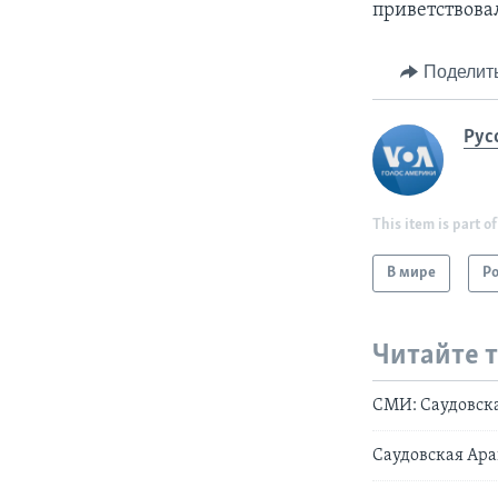
приветствова
Поделит
Рус
This item is part of
В мире
Р
Читайте 
СМИ: Саудовска
Саудовская Ара