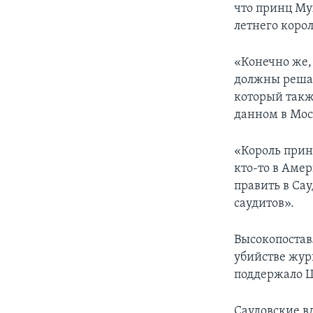
что принц Му
летнего коро
«Конечно же,
должны решат
который такж
данном в Мос
«Король прин
кто-то в Аме
править в Са
саудитов».
Высокопостав
убийстве жур
поддержало Ц
Саудовские в