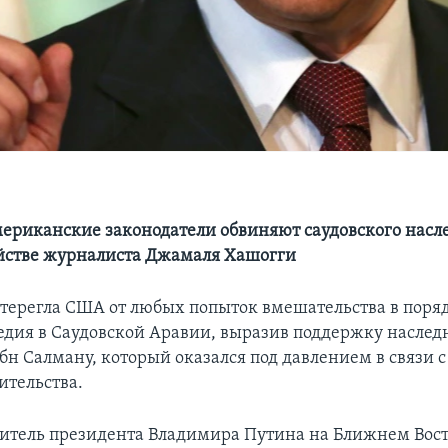
ериканские законодатели обвиняют саудовского насл
йстве журналиста Джамаля Хашогги
стерегла США от любых попыток вмешательства в поря
едия в Саудовской Аравии, выразив поддержку насле
н Салману, который оказался под давлением в связи 
ительства.
итель президента Владимира Путина на Ближнем Вост