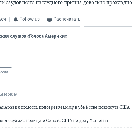
ли саудовского наследного принца довольно прохладно
ься
Follow us
Распечатать
ская служба «Голоса Америки»
оссия
также
я Аравия помогла подозреваемому в убийстве покинуть США
вия осудила позицию Сената США по делу Хашогги