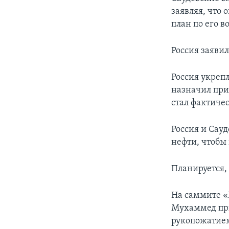
заявляя, что
план по его 
Россия заяви
Россия укрепл
назначил при
стал фактиче
Россия и Сау
нефти, чтобы
Планируется,
На саммите «
Мухаммед пр
рукопожатием