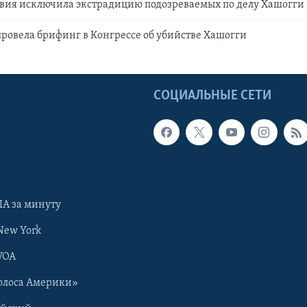
авия исключила экстрадицию подозреваемых по делу Хашогги
ровела брифинг в Конгрессе об убийстве Хашогги
Ы
СОЦИАЛЬНЫЕ СЕТИ
А за минуту
New York
VOA
олоса Америки»