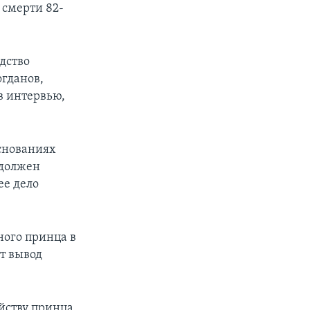
 смерти 82-
дство
огданов,
в интервью,
основаниях
 должен
ее дело
ого принца в
т вывод
йству принца,