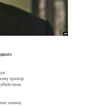
едного
док
дному принцу
с убийством
оке заявил,