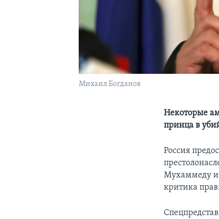
Михаил Богданов
Некоторые ам
принца в уби
Россия предо
престолонасл
Мухаммеду иб
критика прав
Спецпредстав