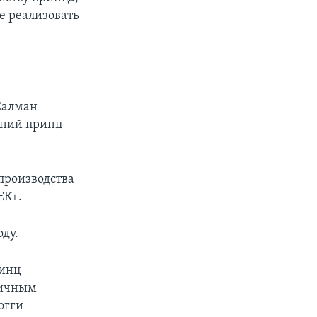
е реализовать
 Салман
тний принц
производства
ЕК+.
ду.
ринц
гичным
огги