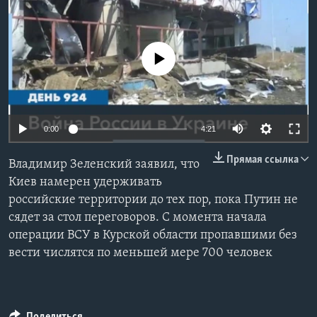
Learning English
No media source currently available
СОЦИАЛЬНЫЕ СЕТИ
Языки
0:00
4:21
Прямая ссылка
Владимир Зеленский заявил, что
Киев намерен удерживать
российские территории до тех пор, пока Путин не
сядет за стол переговоров. С момента начала
операции ВСУ в Курской области пропавшими без
вести числятся по меньшей мере 700 человек