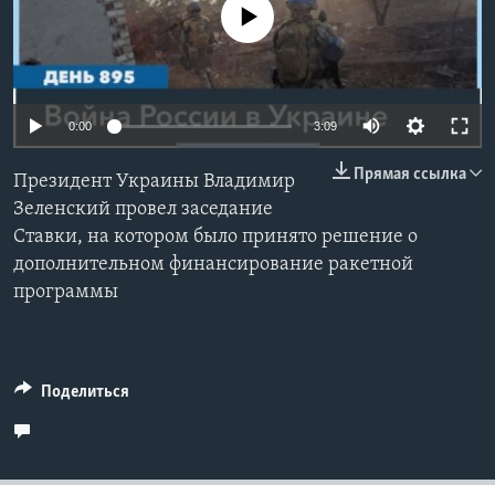
No media source currently available
Learning English
СОЦИАЛЬНЫЕ СЕТИ
0:00
3:09
Прямая ссылка
Президент Украины Владимир
Языки
Зеленский провел заседание
Ставки, на котором было принято решение о
дополнительном финансирование ракетной
программы
Поделиться