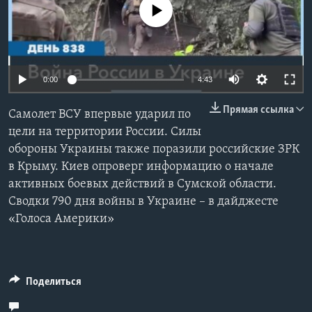
No media source currently available
Learning English
СОЦИАЛЬНЫЕ СЕТИ
0:00
4:43
Прямая ссылка
Самолет ВСУ впервые ударил по
Языки
цели на территории России. Силы
обороны Украины также поразили российские ЗРК
в Крыму. Киев опроверг информацию о начале
активных боевых действий в Сумской области.
Сводки 790 дня войны в Украине – в дайджесте
«Голоса Америки»
Поделиться