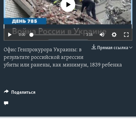
No media source currently available
Learning English
СОЦИАЛЬНЫЕ СЕТИ
0:00
3:16
Прямая ссылка
Офис Генпрокурора Украины: в
Языки
результате российской агрессии
убиты или ранены, как минимум, 1839 ребенка
Поделиться