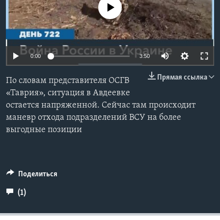
No media source currently available
Learning English
СОЦИАЛЬНЫЕ СЕТИ
0:00
3:50
Прямая ссылка
По словам представителя ОСГВ
Языки
«Таврия», ситуация в Авдеевке
остается напряженной. Сейчас там происходит
маневр отхода подразделений ВСУ на более
выгодные позиции
Поделиться
(1)