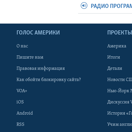
РАДИО ПРОГР
ГОЛОС АМЕРИКИ
ПРОЕКТ
О нас
Америка
Пишите нам
Итоги
Правовая информация
Детали
Как обойти блокировку сайта?
Новости СШ
VOA+
Нью-Йорк 
iOS
Дискуссия 
Android
История «Г
RSS
Учим англ