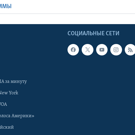
АММЫ
Ы
СОЦИАЛЬНЫЕ СЕТИ
А за минуту
New York
VOA
олоса Америки»
ийский