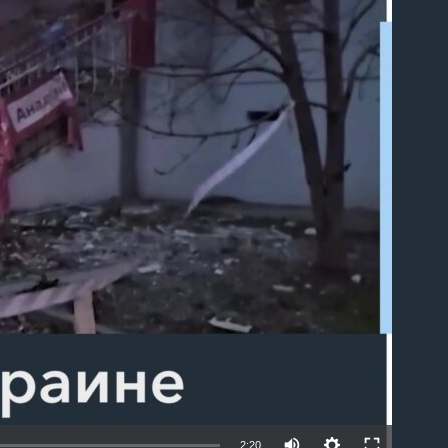
able
2:20