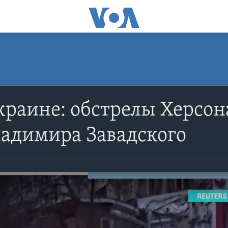
краине: обстрелы Херсона
ладимира Завадского