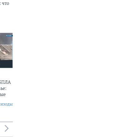
 что
 БПЛА
ье:
ные
пизоды