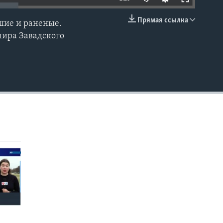
Прямая ссылка
шие и раненые.
EMBED
мира Завадского