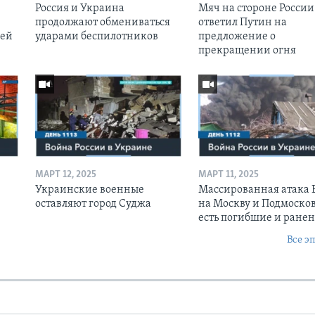
Россия и Украина
Мяч на стороне России:
продолжают обмениваться
ответил Путин на
оей
ударами беспилотников
предложение о
прекращении огня
МАРТ 12, 2025
МАРТ 11, 2025
Украинские военные
Массированная атака
оставляют город Суджа
на Москву и Подмосков
есть погибшие и ране
Все э
Ы