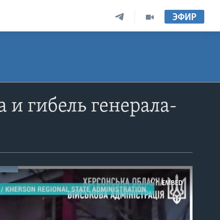
ЭФИР
 и гибель генерала-
EMBED