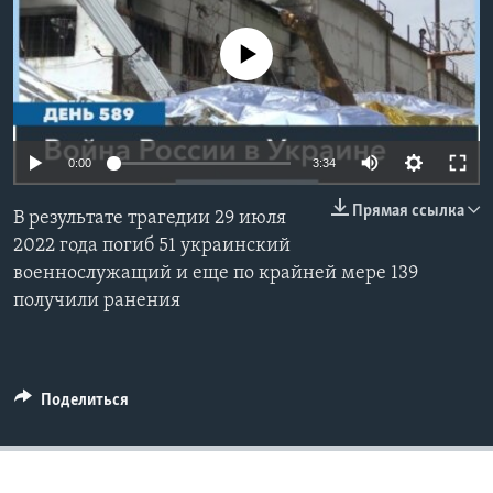
Learning English
No media source currently available
СОЦИАЛЬНЫЕ СЕТИ
0:00
3:34
Языки
Прямая ссылка
В результате трагедии 29 июля
2022 года погиб 51 украинский
военнослужащий и еще по крайней мере 139
получили ранения
Поделиться