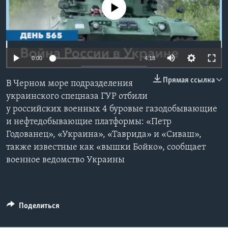
No media source currently available
Learning English
СОЦИАЛЬНЫЕ СЕТИ
0:00
4:18
Прямая ссылка
В Черном море подразделения
Языки
украинского спецназа ГУР отбили
у российских военных 4 буровые газодобывающие
и нефтедобывающие платформы: «Петр
Годованец», «Украина», «Таврида» и «Сиваш»,
также известные как «вышки Бойко», сообщает
военное ведомство Украины
Поделиться