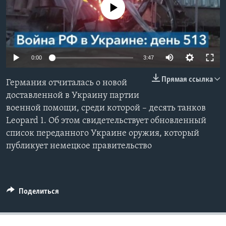
No media source currently available
Learning English
СОЦИАЛЬНЫЕ СЕТИ
0:00
3:47
Прямая ссылка
Германия отчиталась о новой
Языки
доставленной в Украину партии
военной помощи, среди которой – десять танков
Leopard 1. Об этом свидетельствует обновленный
список переданного Украине оружия, который
публикует немецкое правительство
Поделиться