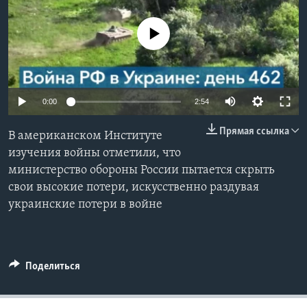
Learning English
No media source currently available
СОЦИАЛЬНЫЕ СЕТИ
0:00
2:54
Языки
Прямая ссылка
В американском Институте
изучения войны отметили, что
министерство обороны России пытается скрыть
свои высокие потери, искусственно раздувая
украинские потери в войне
Поделиться