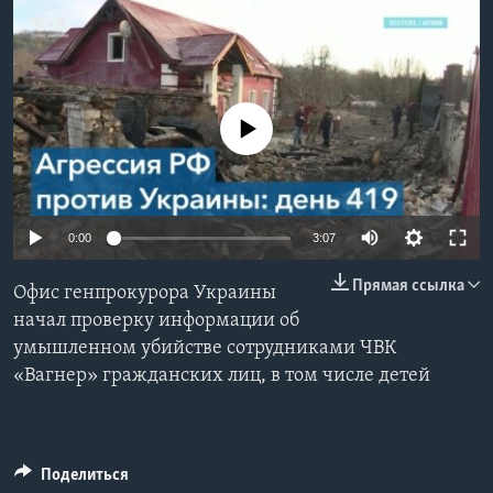
Learning English
СОЦИАЛЬНЫЕ СЕТИ
No media source currently available
Языки
0:00
3:07
Прямая ссылка
Офис генпрокурора Украины
начал проверку информации об
умышленном убийстве сотрудниками ЧВК
«Вагнер» гражданских лиц, в том числе детей
Поделиться