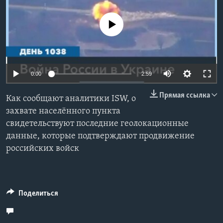
Learning English
No media source currently available
СОЦИАЛЬНЫЕ СЕТИ
0:00
2:59
Языки
Прямая ссылка
Как сообщают аналитики ISW, о
захвате населённого пункта
свидетельствуют последние геолокационные
данные, которые подтверждают продвижение
российских войск
Поделиться