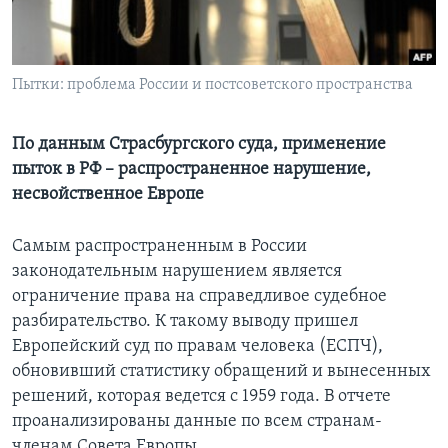
Learning English
Пытки: проблема России и постсоветского пространства
СОЦИАЛЬНЫЕ СЕТИ
По данным Страсбургского суда, применение
пыток в РФ – распространенное нарушение,
Языки
несвойственное Европе
Самым распространенным в России
законодательным нарушением является
ограничение права на справедливое судебное
разбирательство. К такому выводу пришел
Европейский суд по правам человека (ЕСПЧ),
обновивший статистику обращений и вынесенных
решений, которая ведется с 1959 года. В отчете
проанализированы данные по всем странам-
членам Совета Европы.