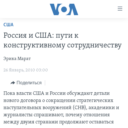
Линки
доступности
Перейти
США
на
ГЛАВНОЕ
Россия и США: пути к
основной
ПРОГРАММЫ
контент
конструктивному сотрудничеству
ПРОЕКТЫ
Перейти
АМЕРИКА
к
Эрика Марат
ЭКСПЕРТИЗА
НОВОСТИ ЗА МИНУТУ
УЧИМ АНГЛИЙСКИЙ
основной
26 Январь, 2010 03:00
ИНТЕРВЬЮ
ИТОГИ
НАША АМЕРИКАНСКАЯ ИСТОРИЯ
навигации
Перейти
ФАКТЫ ПРОТИВ ФЕЙКОВ
ПОЧЕМУ ЭТО ВАЖНО?
А КАК В АМЕРИКЕ?
Поделиться
в
ЗА СВОБОДУ ПРЕССЫ
ДИСКУССИЯ VOA
АРТЕФАКТЫ
Пока власти США и России обсуждают детали
поиск
нового договора о сокращении стратегических
УЧИМ АНГЛИЙСКИЙ
ДЕТАЛИ
АМЕРИКАНСКИЕ ГОРОДКИ
наступательных вооружений (СНВ), академики и
ВИДЕО
НЬЮ-ЙОРК NEW YORK
ТЕСТЫ
журналисты спрашивают, почему отношения
между двумя странами продолжают оставаться
ПОДПИСКА НА НОВОСТИ
АМЕРИКА. БОЛЬШОЕ ПУТЕШЕСТВИЕ