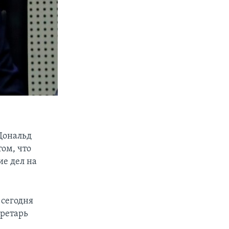
 Дональд
том, что
ие дел на
 сегодня
кретарь