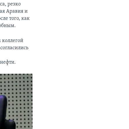
са, резко
ая Аравия и
сле того, как
собным.
 коллегой
согласились
нефти.