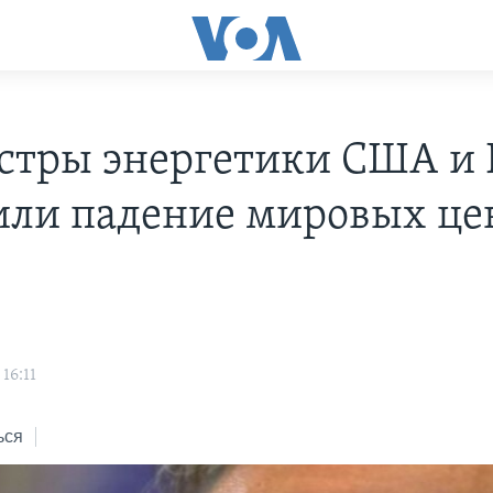
тры энергетики США и 
или падение мировых це
16:11
ься