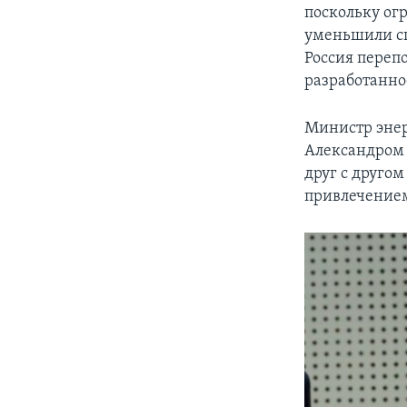
поскольку ог
уменьшили сп
Россия перепо
разработанно
Министр энер
Александром 
друг с другом
привлечением