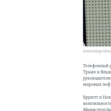
Александр Нов
Телефонный р
Трамп и Влади
руководители
мировых неф
Брулетт и Но
волатильност
Министерств