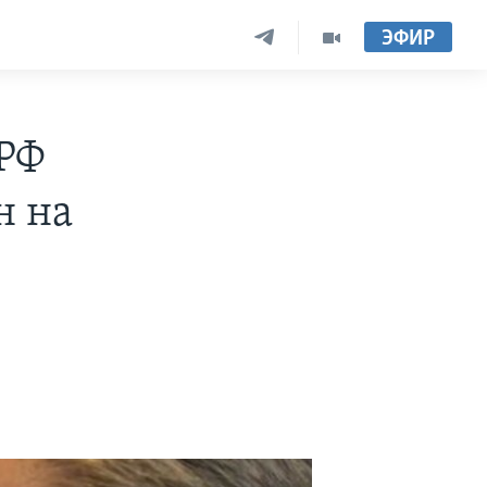
ЭФИР
РФ
н на