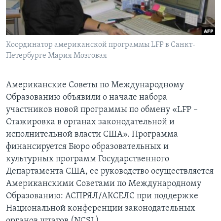
Learning English
СОЦИАЛЬНЫЕ СЕТИ
Координатор американской программы LFP в Санкт-
Петербурге Мария Мозговая
Американские Советы по Международному
Языки
Образованию объявили о начале набора
участников новой программы по обмену «LFP –
Стажировка в органах законодательной и
исполнительной власти США». Программа
финансируется Бюро образовательных и
культурных программ Государственного
Департамента США, ее руководство осуществляется
Американскими Советами по Международному
Образованию: АСПРЯЛ/АКСЕЛС при поддержке
Национальной конференции законодательных
органов штатов (NCSL).