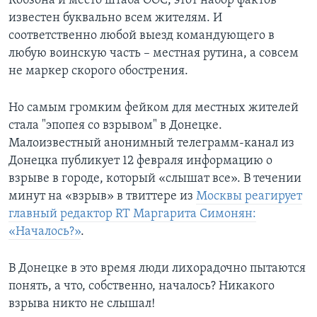
Кобзона и место штаба ООС, этот набор фактов
известен буквально всем жителям. И
соответственно любой выезд командующего в
любую воинскую часть – местная рутина, а совсем
не маркер скорого обострения.
Но самым громким фейком для местных жителей
стала "эпопея со взрывом" в Донецке.
Малоизвестный анонимный телеграмм-канал из
Донецка публикует 12 февраля информацию о
взрыве в городе, который «слышат все». В течении
минут на «взрыв» в твиттере из
Москвы реагирует
главный редактор RT Маргарита Симонян:
«Началось?»
.
В Донецке в это время люди лихорадочно пытаются
понять, а что, собственно, началось? Никакого
взрыва никто не слышал!