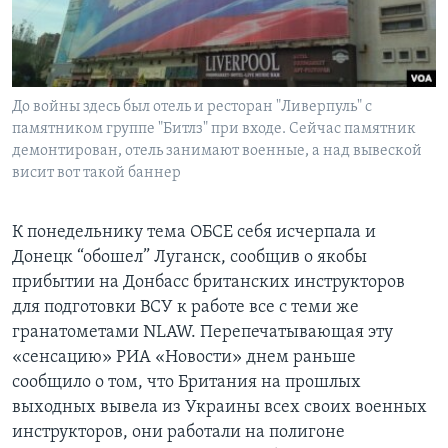
До войны здесь был отель и ресторан "Ливерпуль" с
памятником группе "Битлз" при входе. Сейчас памятник
демонтирован, отель занимают военные, а над вывеской
висит вот такой баннер
К понедельнику тема ОБСЕ себя исчерпала и
Донецк “обошел” Луганск, сообщив о якобы
прибытии на Донбасс британских инструкторов
для подготовки ВСУ к работе все с теми же
гранатометами NLAW. Перепечатывающая эту
«сенсацию» РИА «Новости» днем раньше
сообщило о том, что Британия на прошлых
выходных вывела из Украины всех своих военных
инструкторов, они работали на полигоне