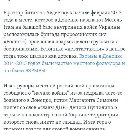
В разгар битвы за Авдеевку в начале февраля 2017
года в месте, которое в Донецке называют Мотель
(там на бывшей базе внутренних войск Украины
расположилась бригада пророссийских сил
«Восток») произошел подрыв целого грузовика с
боеприпасами. Бетонные «девятиэтажки» в центре
тогда тоже шатало как деревья.
Взрывы в Донецке
2014-2015 годов были частью местного фольклора и
это были ВЗРЫВЫ
.
И вот рупоры местной российской пропаганды
сообщают о “начале войны” из-за подрыва чего-то
большого в Донецке, потом Маргарита Симонян
пишет со слов «главы ДНР» Дениса Пушилина о
взрыве на подконтрольной Украине территории,
которого снова никто не слышал. И эта гора о
громком поводе для скорой войны сначала