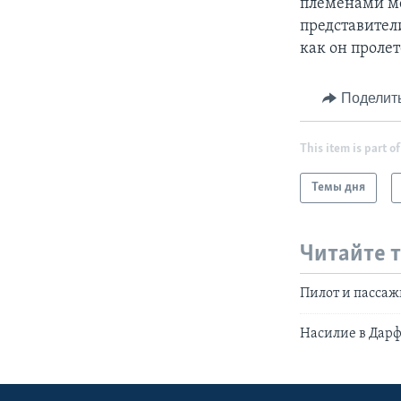
племенами ме
представител
как он проле
Поделит
This item is part of
Темы дня
Читайте 
Пилот и пассаж
Насилие в Дарф