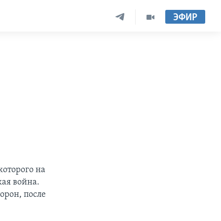
ЭФИР
которого на
кая война.
орон, после