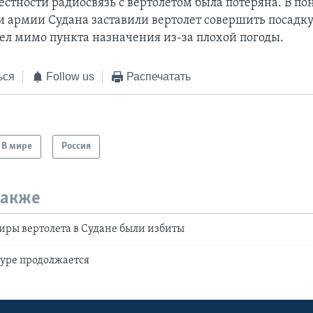
стности радиосвязь с вертолетом была потеряна. В по
и армии Судана заставили вертолет совершить посадку,
тел мимо пункта назначения из-за плохой погоды.
ься
Follow us
Распечатать
В мире
Россия
также
иры вертолета в Судане были избиты
уре продолжается