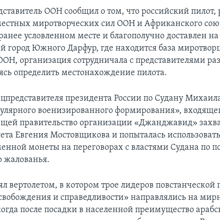
едставитель ООН сообщил о том, что российский пилот
вместных миротворческих сил ООН и Африканского сою
ранее условленном месте и благополучно доставлен на 
ый город Южного Дарфур, где находится база миротворц
ОН, организация сотрудничала с представителями ра
аясь определить местонахождение пилота.
ецпредставителя президента России по Судану Михаил
улярного военизированного формирования», входящего
ей правительство организации «Джанджавид» захва
лета Евгения Мостовщикова и попыталась использовать
менной монеты на переговорах с властями Судана по п
 жалованья.
ял вертолетом, в котором трое лидеров повстанческой
вобождения и справедливости» направлялись на мир
когда после посадки в населенной преимущество араб