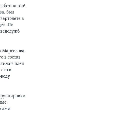
, работающий
за, был
вертолете в
ев. По
зведслужб
а Маргелова,
 в состав
тила в плен
 его в
оводу
 группировки
ные
скими