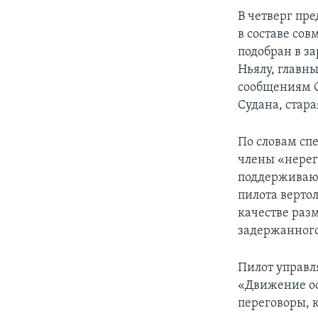
В четверг пр
в составе со
подобран в за
Ньялу, главн
сообщениям О
Судана, стар
По словам сп
члены «нерег
поддерживающ
пилота верто
качестве раз
задержанного
Пилот управл
«Движение ос
переговоры, 