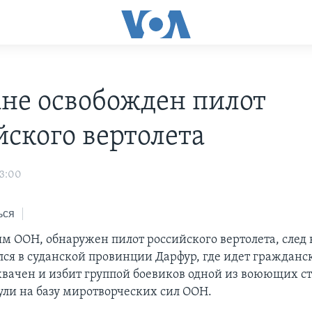
ане освобожден пилот
йского вертолета
03:00
ься
м ООН, обнаружен пилот российского вертолета, след 
лся в суданской провинции Дарфур, где идет гражданс
хвачен и избит группой боевиков одной из воюющих ст
нули на базу миротворческих сил ООН.