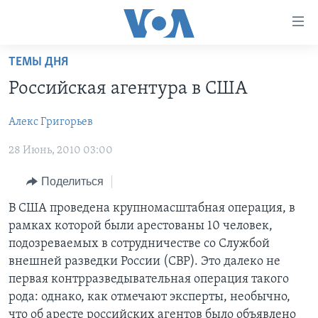
Линки
доступности
Перейти
ТЕМЫ ДНЯ
на
ГЛАВНОЕ
Российская агентура в США
основной
ПРОГРАММЫ
контент
Алекс Григорьев
ПРОЕКТЫ
Перейти
АМЕРИКА
к
28 Июнь, 2010 03:00
ЭКСПЕРТИЗА
НОВОСТИ ЗА МИНУТУ
УЧИМ АНГЛИЙСКИЙ
основной
ИНТЕРВЬЮ
ИТОГИ
НАША АМЕРИКАНСКАЯ ИСТОРИЯ
навигации
Поделиться
Перейти
ФАКТЫ ПРОТИВ ФЕЙКОВ
ПОЧЕМУ ЭТО ВАЖНО?
А КАК В АМЕРИКЕ?
В США проведена крупномасштабная операция, в
в
рамках которой были арестованы 10 человек,
ЗА СВОБОДУ ПРЕССЫ
ДИСКУССИЯ VOA
АРТЕФАКТЫ
поиск
подозреваемых в сотрудничестве со Службой
УЧИМ АНГЛИЙСКИЙ
ДЕТАЛИ
АМЕРИКАНСКИЕ ГОРОДКИ
внешней разведки России (СВР). Это далеко не
первая контрразведывательная операция такого
ВИДЕО
НЬЮ-ЙОРК NEW YORK
ТЕСТЫ
рода: однако, как отмечают эксперты, необычно,
ПОДПИСКА НА НОВОСТИ
АМЕРИКА. БОЛЬШОЕ ПУТЕШЕСТВИЕ
что об аресте российских агентов было объявлено