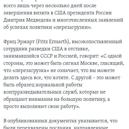
всего лишь через несколько дней после
Learning English
завершения визита в США президента России
Дмитрия Медведева и многочисленных заявлений
СОЦИАЛЬНЫЕ СЕТИ
об успехах политики «перезагрузки».
Фриц Эрмарт (Fritz Ermarth), высокопоставленный
сотрудник разведки США в отставке,
Языки
занимавшийся СССР и Россией, говорит: «С одной
стороны, это может быть сигнал Москве, гласящий,
что «перезагрузка» не означает, что вы можете
делать здесь все, что хотите. С другой – это может
быть образец нормальной работы
контрразведывательных служб, которые не
обращают внимания на большую политику, а
просто выполняют свою работу».
В опубликованных документах указывается, что
были перехвачены послания, направленные