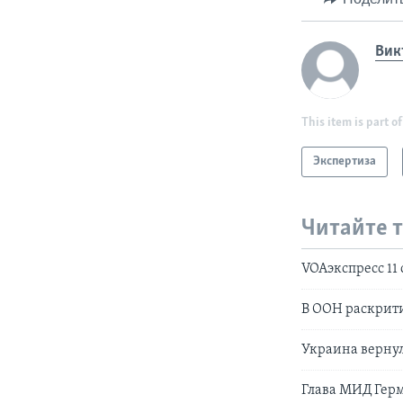
Вик
This item is part of
Экспертиза
Читайте 
VOAэкспресс 11
В ООН раскрити
Украина верну
Глава МИД Герм