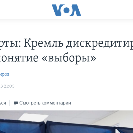
рты: Кремль дискредити
понятие «выборы»
иров
3 21:05
ься
Смотреть комментарии