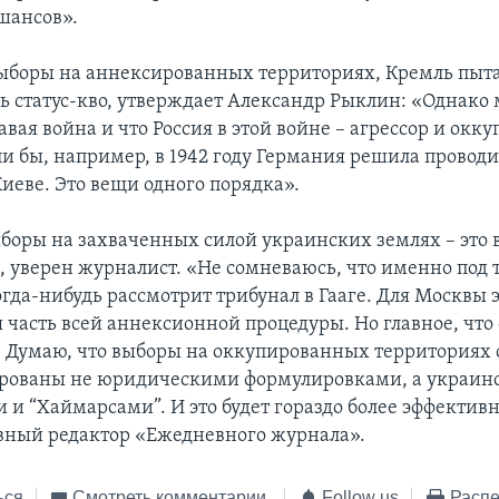
шансов».
ыборы на аннексированных территориях, Кремль пыт
ь статус-кво, утверждает Александр Рыклин: «Однако
авая война и что Россия в этой войне – агрессор и оккуп
ли бы, например, в 1942 году Германия решила провод
иеве. Это вещи одного порядка».
выборы на захваченных силой украинских землях – это 
, уверен журналист. «Не сомневаюсь, что именно под 
огда-нибудь рассмотрит трибунал в Гааге. Для Москвы 
 часть всей аннексионной процедуры. Но главное, что 
. Думаю, что выборы на оккупированных территориях 
ированы не юридическими формулировками, а украи
и “Хаймарсами”. И это будет гораздо более эффективн
вный редактор «Ежедневного журнала».
ься
Смотреть комментарии
Follow us
Распе