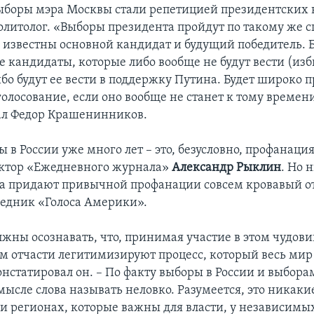
выборы мэра Москвы стали репетицией президентских 
олитолог. «Выборы президента пройдут по такому же 
е известны основной кандидат и будущий победитель. Б
е кандидаты, которые либо вообще не будут вести (из
бо будут ее вести в поддержку Путина. Будет широко 
голосование, если оно вообще не станет к тому времен
ал Федор Крашенинников.
в России уже много лет – это, безусловно, профанаци
актор «Ежедневного журнала»
Александр Рыклин
. Но
ва придают привычной профанации совсем кровавый о
седник «Голоса Америки».
лжны осознавать, что, принимая участие в этом чудов
м отчасти легитимизируют процесс, который весь мир
онстатировал он. – По факту выборы в России и выбора
ысле слова называть неловко. Разумеется, это никаки
х и регионах, которые важны для власти, у независимы