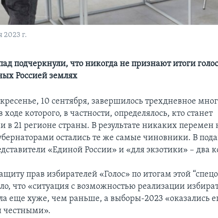
 2023 г.
пад подчеркнули, что никогда не признают итоги голо
ых Россией землях
оскресенье, 10 сентября, завершилось трехдневное мно
в ходе которого, в частности, определялось, кто станет
и в 21 регионе страны. В результате никаких перемен 
убернаторами остались те же самые чиновники. В по
редставители «Единой России» и «для экзотики» – два 
ащиту прав избирателей «Голос» по итогам этой “спец
ило, что «ситуация с возможностью реализации избира
ла еще хуже, чем раньше, а выборы-2023 «оказались 
и честными».