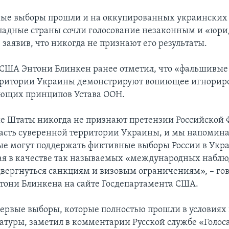
ые выборы прошли и на оккупированных украинских 
падные страны сочли голосование незаконным и «юр
заявив, что никогда не признают его результаты.
 США Энтони Блинкен ранее отметил, что «фальшивы
ерритории Украины демонстрируют вопиющее игнорир
ющих принципов Устава ООН.
 Штаты никогда не признают претензии Российской 
асть суверенной территории Украины, и мы напомин
ые могут поддержать фиктивные выборы России в Укра
ая в качестве так называемых «международных наблю
двергнуться санкциям и визовым ограничениям», – гов
тони Блинкена на сайте Госдепартамента США.
 первые выборы, которые полностью прошли в условиях
атуры, заметил в комментарии Русской службе «Голо