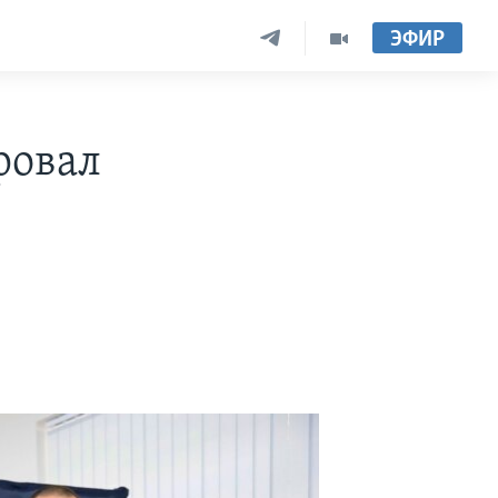
ЭФИР
ровал