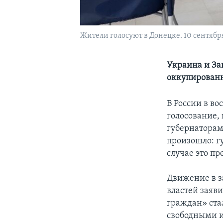
Жители голосуют в Донецке. 10 сентября
Украина и За
оккупированн
В России в в
голосование, 
губернаторам
произошло: г
случае это п
Движение в з
властей заяв
граждан» ста
свободными 