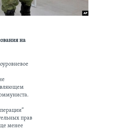
сования на
гоуровневое
не
давляющем
коммуниста.
операции”
тельных прав
еще менее