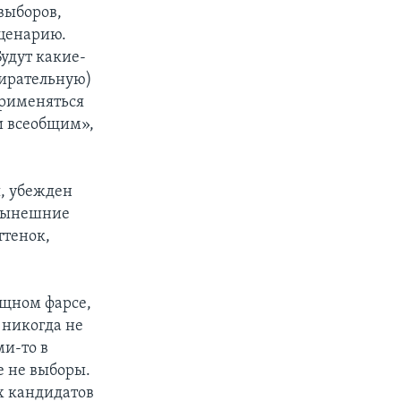
выборов,
сценарию.
удут какие-
бирательную)
применяться
и всеобщим»,
я, убежден
 нынешние
ттенок,
ищном фарсе,
 никогда не
ми-то в
е не выборы.
х кандидатов