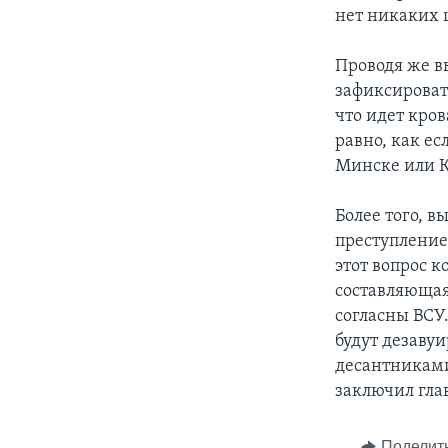
нет никаких 
Проводя же в
зафиксироват
что идет кров
равно, как ес
Минске или К
Более того, 
преступление
этот вопрос к
составляющая
согласны ВСУ
будут дезаву
десантниками 
заключил гла
Поделит