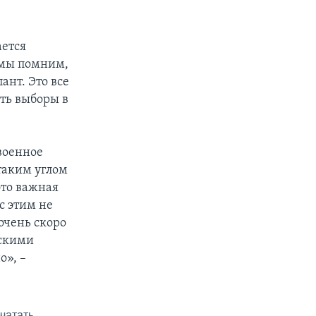
ается
 мы помним,
ант. Это все
ить выборы в
военное
таким углом
это важная
с этим не
очень скоро
нскими
о», –
чатать