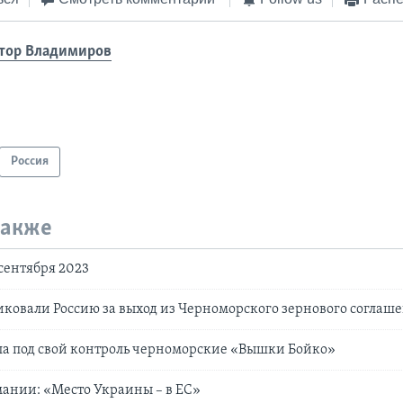
тор Владимиров
Россия
также
 сентября 2023
ковали Россию за выход из Черноморского зернового соглаш
ла под свой контроль черноморские «Вышки Бойко»
ании: «Место Украины – в ЕС»