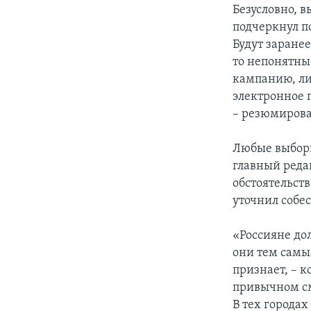
Безусловно, 
подчеркнул п
Будут заране
то непонятны
кампанию, ли
электронное 
– резюмиров
Любые выборы 
главный ред
обстоятельст
уточнил собе
«Россияне до
они тем самы
признает, – к
привычном см
В тех города