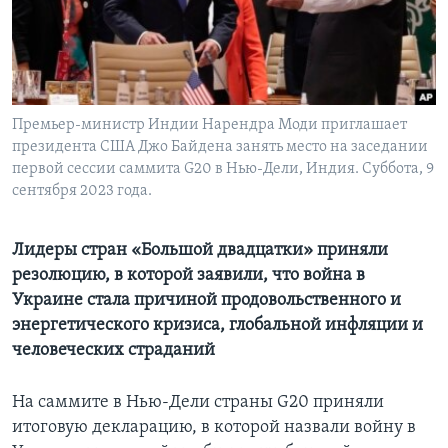
Learning English
СОЦИАЛЬНЫЕ СЕТИ
Премьер-министр Индии Нарендра Моди приглашает
президента США Джо Байдена занять место на заседании
первой сессии саммита G20 в Нью-Дели, Индия. Суббота, 9
Языки
сентября 2023 года.
Лидеры стран «Большой двадцатки» приняли
резолюцию, в которой заявили, что война в
Украине стала причиной продовольственного и
энергетического кризиса, глобальной инфляции и
человеческих страданий
На саммите в Нью-Дели страны G20 приняли
итоговую декларацию, в которой назвали войну в