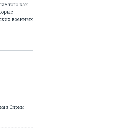
сле того как
торые
ских военных
жия в Сирии