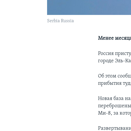
Serbia Russia
Менее месяца
Россия прист
городе Эль-К
Об этом сооб
прибытия туд
Новая база н
переброшены 
Ми-8, за кот
Развертывани