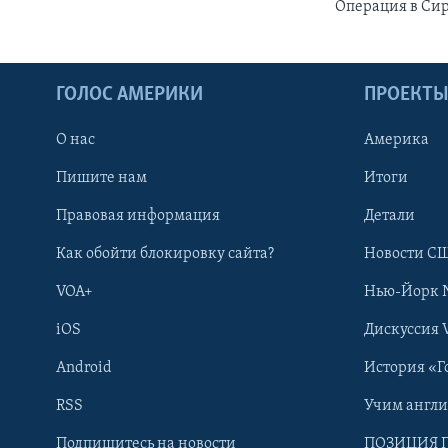
Операция в Сир
ГОЛОС АМЕРИКИ
ПРОЕКТ
О нас
Америка
Пишите нам
Итоги
Правовая информация
Детали
Как обойти блокировку сайта?
Новости СШ
VOA+
Нью-Йорк 
iOS
Дискуссия 
Android
История «Г
RSS
Учим англ
Learning English
Подпишитесь на новости
ПОЗИЦИЯ 