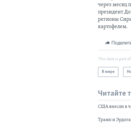
через месяц п
президент До
регионы Сир
картофелем.
Поделит
This item is part of
В мире
Н
Читайте 
США внесли в ч
Трамп и Эрдога