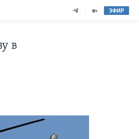
ЭФИР
зу в