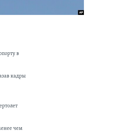
опорту в
азав кадры
е
ертолет
менее чем