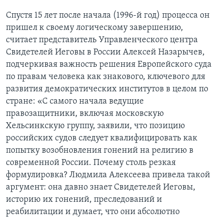
Спустя 15 лет после начала (1996-й год) процесса он
Learning English
пришел к своему логическому завершению,
считает представитель Управленческого центра
СОЦИАЛЬНЫЕ СЕТИ
Свидетелей Иеговы в России Алексей Назарычев,
подчеркивая важность решения Европейского суда
по правам человека как знакового, ключевого для
развития демократических институтов в целом по
Языки
стране: «С самого начала ведущие
правозащитники, включая московскую
Хельсинкскую группу, заявили, что позицию
российских судов следует квалифицировать как
попытку возобновления гонений на религию в
современной России. Почему столь резкая
формулировка? Людмила Алексеева привела такой
аргумент: она давно знает Свидетелей Иеговы,
историю их гонений, преследований и
реабилитации и думает, что они абсолютно