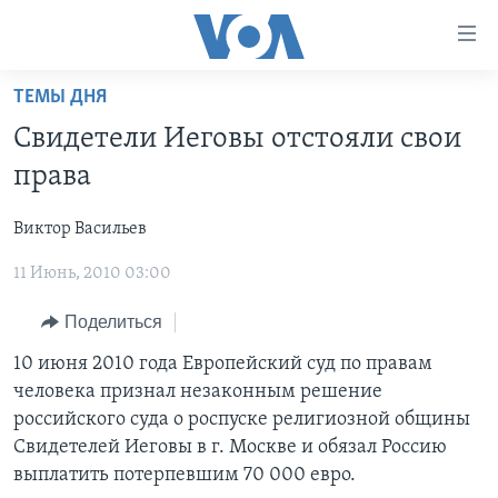
Линки
доступности
Перейти
ТЕМЫ ДНЯ
на
ГЛАВНОЕ
Свидетели Иеговы отстояли свои
основной
ПРОГРАММЫ
контент
права
ПРОЕКТЫ
Перейти
АМЕРИКА
к
Виктор Васильев
ЭКСПЕРТИЗА
НОВОСТИ ЗА МИНУТУ
УЧИМ АНГЛИЙСКИЙ
основной
11 Июнь, 2010 03:00
ИНТЕРВЬЮ
ИТОГИ
НАША АМЕРИКАНСКАЯ ИСТОРИЯ
навигации
Перейти
ФАКТЫ ПРОТИВ ФЕЙКОВ
ПОЧЕМУ ЭТО ВАЖНО?
А КАК В АМЕРИКЕ?
Поделиться
в
ЗА СВОБОДУ ПРЕССЫ
ДИСКУССИЯ VOA
АРТЕФАКТЫ
10 июня 2010 года Европейский суд по правам
поиск
человека признал незаконным решение
УЧИМ АНГЛИЙСКИЙ
ДЕТАЛИ
АМЕРИКАНСКИЕ ГОРОДКИ
российского суда о роспуске религиозной общины
ВИДЕО
НЬЮ-ЙОРК NEW YORK
ТЕСТЫ
Свидетелей Иеговы в г. Москве и обязал Россию
выплатить потерпевшим 70 000 евро.
ПОДПИСКА НА НОВОСТИ
АМЕРИКА. БОЛЬШОЕ ПУТЕШЕСТВИЕ