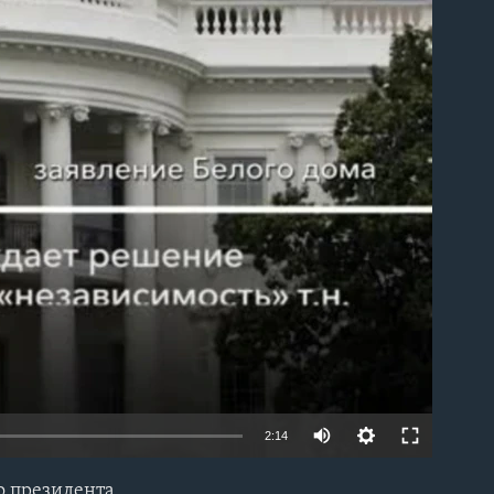
able
2:14
о президента