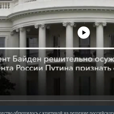
No media source currently avail
ество обрушилось с критикой на решение российског