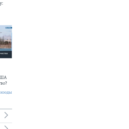
у:
США
тво?
пизоды