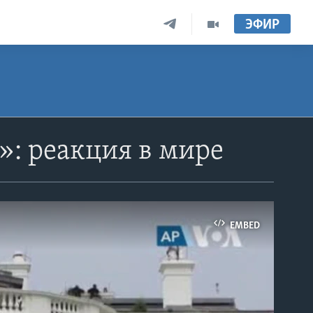
ЭФИР
: реакция в мире
EMBED