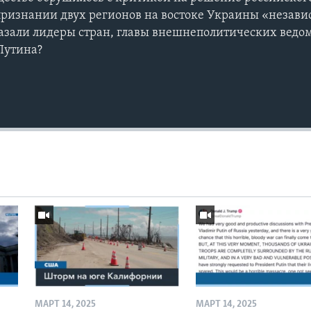
признании двух регионов на востоке Украины «неза
казали лидеры стран, главы внешнеполитических ведом
Путина?
МАРТ 14, 2025
МАРТ 14, 2025