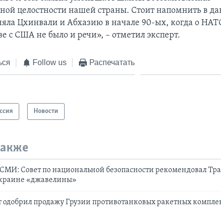
ной целостности нашей страны. Стоит напомнить в да
аняла Цхинвали и Абхазию в начале 90-ых, когда о НА
е с США не было и речи», – отметил эксперт.
ься
Follow us
Распечатать
ссия
Новости
также
СМИ: Совет по национальной безопасности рекомендовал Тр
Украине «джавелины»
т одобрил продажу Грузии противотанковых ракетных компле