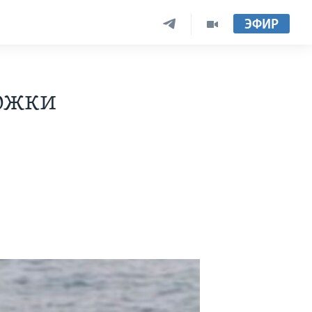
ЭФИР
ржки