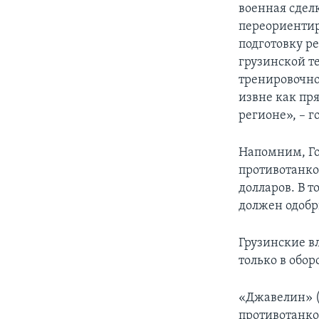
военная сдел
переориентир
подготовку р
грузинской т
тренировочно
извне как пр
регионе», – 
Напомним, Го
противотанко
долларов. В т
должен одобр
Грузинские в
только в обо
«Джавелин» (
противотанко