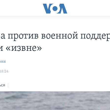
а против военной подде
и «извне»
ани
18:24
ься