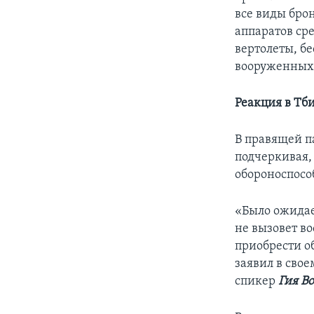
все виды бро
аппаратов ср
вертолеты, б
вооруженных 
Реакция в Тб
В правящей п
подчеркивая, 
обороноспосо
«Было ожидае
не вызовет во
приобрести о
заявил в сво
спикер
Гия В