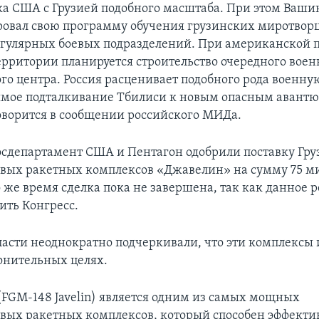
ка США с Грузией подобного масштаба. При этом Ваши
овал свою программу обучения грузинских миротворц
егулярных боевых подразделений. При американской
ерритории планируется строительство очередного воен
го центра. Россия расценивает подобного рода военн
ямое подталкивание Тбилиси к новым опасным авантю
говорится в сообщении российского МИДа.
сдепартамент США и Пентагон одобрили поставку Гру
вых ракетных комплексов «Джавелин» на сумму 75 м
о же время сделка пока не завершена, так как данное
ить Конгресс.
ласти неоднократно подчеркивали, что эти комплексы
ронительных целях.
FGM-148 Javelin) является одним из самых мощных
вых ракетных комплексов, который способен эффекти