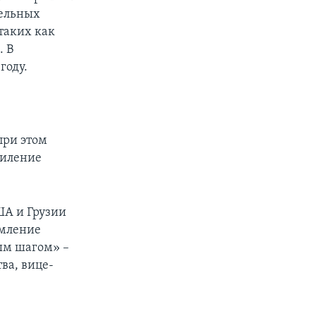
тельных
таких как
. В
году.
при этом
силение
ША и Грузии
емление
ым шагом» –
ва, вице-