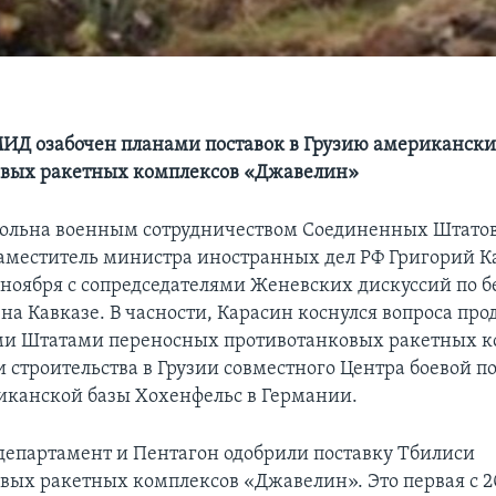
ИД озабочен планами поставок в Грузию американск
овых ракетных комплексов «Джавелин»
ольна военным сотрудничеством Соединенных Штатов 
заместитель министра иностранных дел РФ Григорий К
о ноября с сопредседателями Женевских дискуссий по б
на Кавказе. В часности, Карасин коснулся вопроса пр
и Штатами переносных противотанковых ракетных к
 строительства в Грузии совместного Центра боевой п
иканской базы Хохенфельс в Германии.
департамент и Пентагон одобрили поставку Тбилиси
вых ракетных комплексов «Джавелин». Это первая с 2