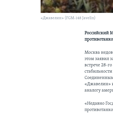
«Джавелин» (FGM-148 Javelin)
Российский М
противотанк
Москва недов
этом заявил 
встрече 28-г
стабильности 
Соединенным
«Джавелин» и
аналогу амер
«Недавно Гос
противотанко