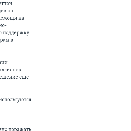
нгтон
ев на
 помощи на
но-
ую поддержку
рам в
зии
иллионов
 решение еще
 используются
вно поражать