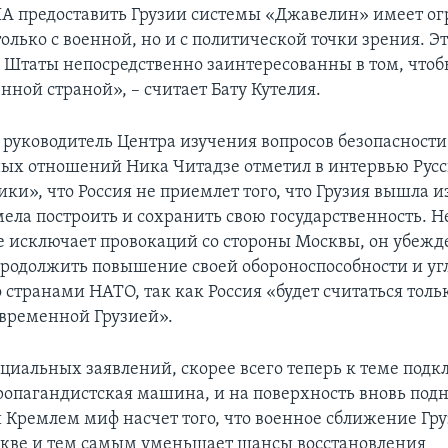
 предоставить Грузии системы «Джавелин» имеет о
олько с военной, но и с политической точки зрения. Эт
Штаты непосредственно заинтересованны в том, чтоб
ной страной», – считает Бату Кутелия.
я руководитель Центра изучения вопросов безопасности
х отношений Ника Читадзе отметил в интервью Русс
ки», что Россия не приемлет того, что Грузия вышла и
ела построить и сохранить свою государственность. Не
не исключает провокаций со стороны Москвы, он убежде
родолжить повышение своей обороноспособности и уг
странами НАТО, так как Россия «будет считаться тольк
овременной Грузией».
иальных заявлений, скорее всего теперь к теме подк
ропагандистская машина, и на поверхность вновь под
Кремлем миф насчет того, что военное сближение Гр
кве и тем самым уменьшает шансы восстановления