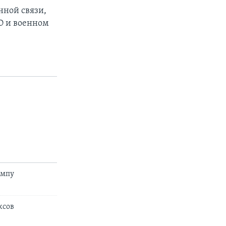
нной связи,
ТО и военном
ампу
ксов