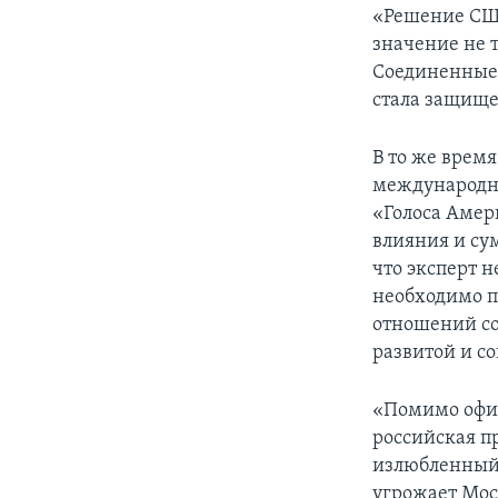
«Решение США
значение не т
Соединенные 
стала защищен
В то же врем
международны
«Голоса Амери
влияния и сум
что эксперт 
необходимо п
отношений со 
развитой и с
«Помимо офиц
российская п
излюбленный 
угрожает Мос