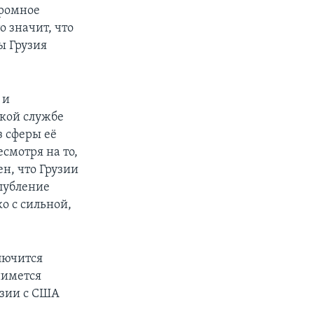
громное
о значит, что
ы Грузия
 и
кой службе
з сферы её
смотря на то,
н, что Грузии
лубление
о с сильной,
лючится
нимется
узии с США