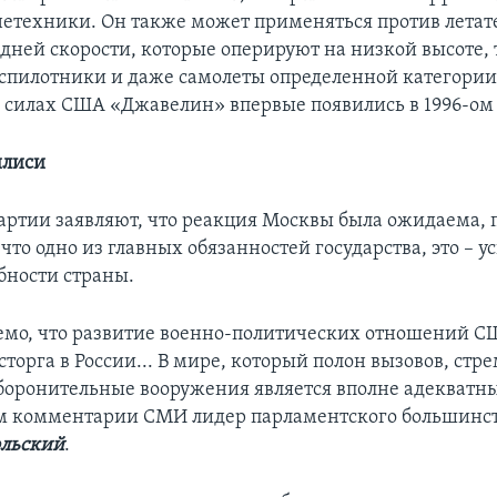
нетехники. Он также может применяться против лета
едней скорости, которые оперируют на низкой высоте, 
еспилотники и даже самолеты определенной категории
силах США «Джавелин» впервые появились в 1996-ом 
илиси
артии заявляют, что реакция Москвы была ожидаема, 
что одно из главных обязанностей государства, это – у
бности страны.
мо, что развитие военно-политических отношений С
сторга в России... В мире, который полон вызовов, стр
боронительные вооружения является вполне адекватн
ем комментарии СМИ лидер парламентского большинст
ольский
.