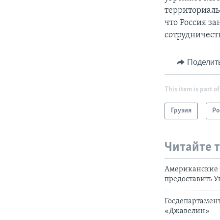
территориаль
что Россия з
сотрудничеств
Поделит
This item is part of
Грузия
Ро
Читайте 
Американские 
предоставить 
Госдепартамен
«Джавелин»