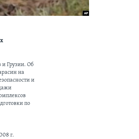
их
и Грузии. Об
арасин на
езопасности и
одажи
омплексов
одготовки по
008 г.