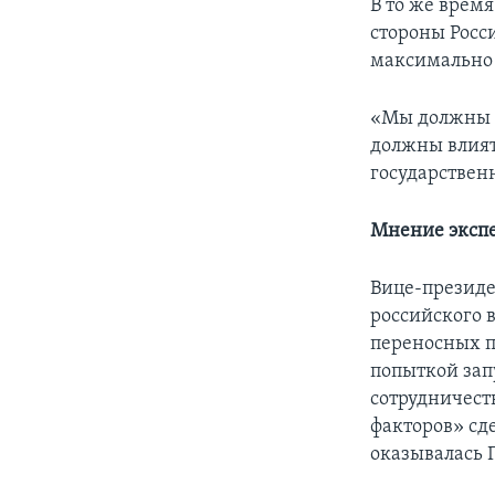
В то же врем
стороны Росс
максимально 
«Мы должны п
должны влият
государствен
Мнение эксп
Вице-президе
российского 
переносных 
попыткой зап
сотрудничест
факторов» сд
оказывалась Г