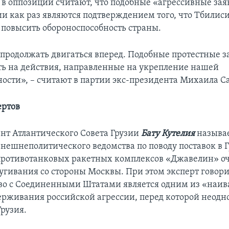
я в оппозиции считают, что подобные «агрессивные зая
ии как раз являются подтверждением того, что Тбилис
повысить обороноспособность страны.
родолжать двигаться вперед. Подобные протестные з
ь на действия, направленные на укрепление нашей
ности», – считают в партии экс-президента Михаила 
ертов
нт Атлантического Совета Грузии
Бату Кутелия
называ
внешнеполитического ведомства по поводу поставок в 
противотанковых ракетных комплексов «Джавелин» о
угивания со стороны Москвы. При этом эксперт говори
во с Соединенными Штатами является одним из «на
ерживания российской агрессии, перед которой неодн
рузия.