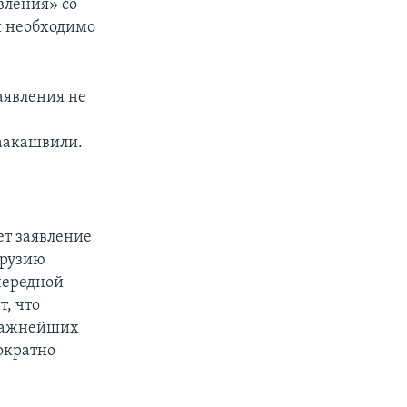
вления» со
и необходимо
аявления не
Саакашвили.
ет заявление
Грузию
чередной
т, что
иважнейших
ократно