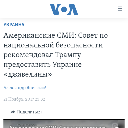
Линки
доступности
Перейти
УКРАИНА
на
ГЛАВНОЕ
Американские СМИ: Совет по
основной
ПРОГРАММЫ
контент
национальной безопасности
ПРОЕКТЫ
Перейти
АМЕРИКА
рекомендовал Трампу
к
ЭКСПЕРТИЗА
НОВОСТИ ЗА МИНУТУ
УЧИМ АНГЛИЙСКИЙ
предоставить Украине
основной
ИНТЕРВЬЮ
ИТОГИ
НАША АМЕРИКАНСКАЯ ИСТОРИЯ
навигации
«джавелины»
Перейти
ФАКТЫ ПРОТИВ ФЕЙКОВ
ПОЧЕМУ ЭТО ВАЖНО?
А КАК В АМЕРИКЕ?
в
Александр Яневский
ЗА СВОБОДУ ПРЕССЫ
ДИСКУССИЯ VOA
АРТЕФАКТЫ
поиск
21 Ноябрь, 2017 23:32
УЧИМ АНГЛИЙСКИЙ
ДЕТАЛИ
АМЕРИКАНСКИЕ ГОРОДКИ
Поделиться
ВИДЕО
НЬЮ-ЙОРК NEW YORK
ТЕСТЫ
ПОДПИСКА НА НОВОСТИ
АМЕРИКА. БОЛЬШОЕ ПУТЕШЕСТВИЕ