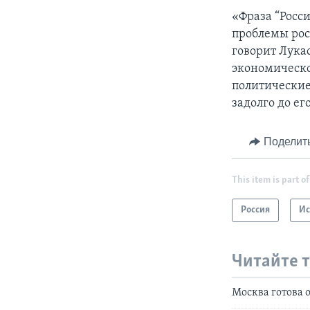
«Фраза “Росси
проблемы росс
говорит Лука
экономическо
политические
задолго до ег
Поделит
This item is part of
Россия
Ис
Читайте 
Москва готова 