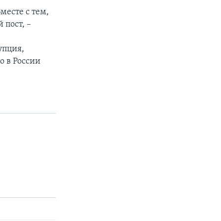
месте с тем,
 поcт, –
упция,
о в России