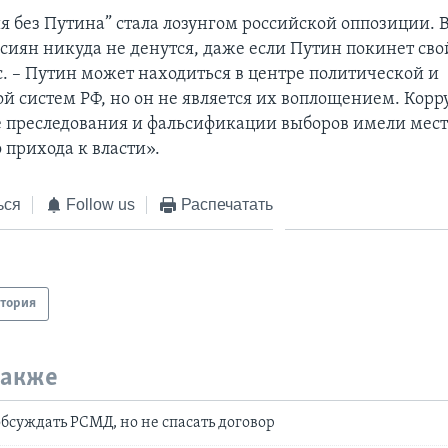
я без Путина” стала лозунгом российской оппозиции. В
иян никуда не денутся, даже если Путин покинет свой
с. – Путин может находиться в центре политической и
й систем РФ, но он не является их воплощением. Корр
 преследования и фальсификации выборов имели мест
о прихода к власти».
ься
Follow us
Распечатать
тория
также
обсуждать РСМД, но не спасать договор