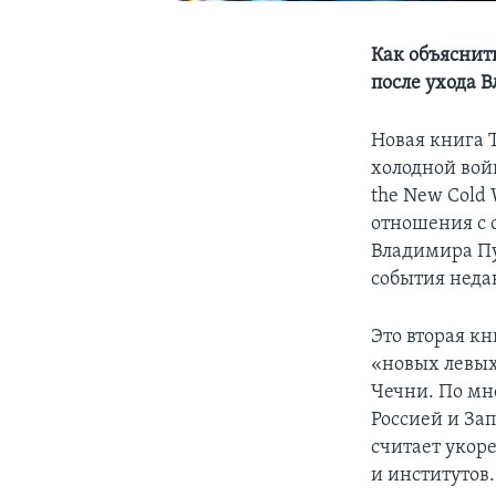
Как объяснит
после ухода 
Новая книга Т
холодной войн
the New Cold 
отношения с 
Владимира Пу
события неда
Это вторая к
«новых левых
Чечни.
По мн
Россией и За
считает укор
и институтов.