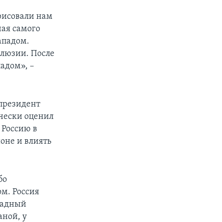
рисовали нам
чая самого
ападом.
ллюзии. После
падом», –
президент
чески оценил
 Россию в
оне и влиять
бо
м. Россия
ападный
аной, у