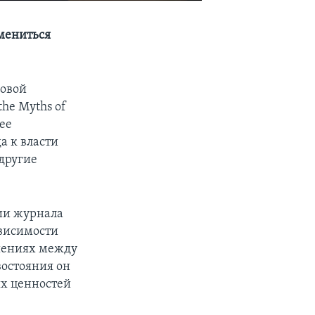
мениться
новой
the Myths of
ее
а к власти
другие
гии журнала
ависимости
шениях между
востояния он
х ценностей