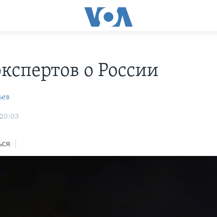
экспертов о России
ьев
 20:03
ься