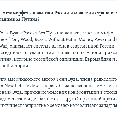
ь метаморфозы политики России и может ли страна из
Владимира Путина?
они Вуда «Россия без Путина: деньги, власть и миф о 
е» (Tony Wood, Russia Without Putin: Money, Power and 
War) описывает систему власти в современной России, 
соседними государствами, этапы становления и приход
тина, историю российской оппозиции, Евромайдан и 
вней истории.
нига американского автора Тони Вуда, члена редколле
» New Left Review –
первая была посвящена теме нез
ению Вуда, причиной усиления конфронтации в отно
падом является дисбаланс сил. Другой причиной проти
енившиеся неприятие кремлевскими элитами западны