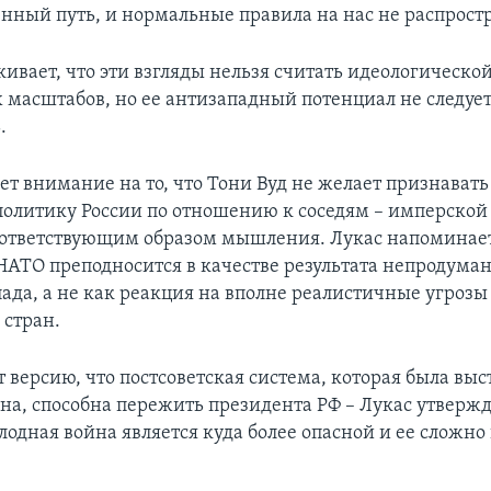
енный путь, и нормальные правила на нас не распрост
кивает, что эти взгляды нельзя считать идеологическо
 масштабов, но ее антизападный потенциал не следуе
.
ет внимание на то, что Тони Вуд не желает признават
политику России по отношению к соседям – имперской
ответствующим образом мышления. Лукас напоминает,
АТО преподносится в качестве результата непродума
пада, а не как реакция на вполне реалистичные угрозы
 стран.
 версию, что постсоветская система, которая была выс
на, способна пережить президента РФ – Лукас утвержд
одная война является куда более опасной и ее сложно