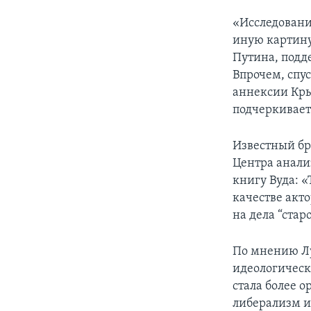
«Исследовани
иную картину
Путина, подд
Впрочем, спус
аннексии Крым
подчеркивает 
Известный бр
Центра анали
книгу Вуда: «
качестве акт
на дела “стар
По мнению Лу
идеологическ
стала более 
либерализм и