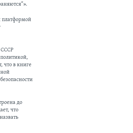
раняются”».
й платформой
т
ь СССР
 политикой,
 что в книге
нной
 безопасности
троена до
ает, что
 назвать