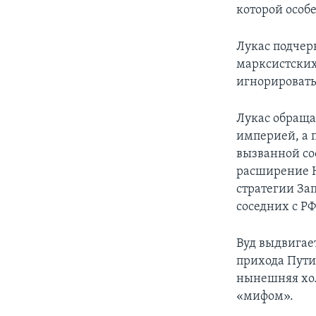
которой особ
Лукас подчер
марксистских
игнорировать
Лукас обраща
империей, а 
вызванной со
расширение Н
стратегии За
соседних с РФ
Вуд выдвигает
прихода Пути
нынешняя хол
«мифом».