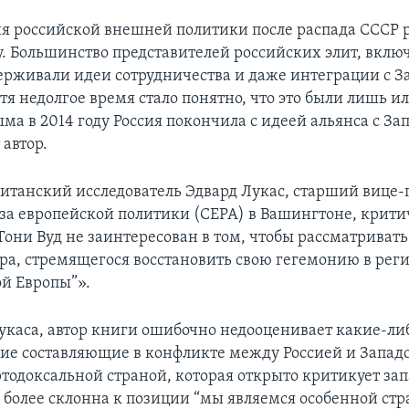
я российской внешней политики после распада СССР 
. Большинство представителей российских элит, вклю
ерживали идеи сотрудничества и даже интеграции с З
тя недолгое время стало понятно, что это были лишь и
а в 2014 году Россия покончила с идеей альянса с За
автор.
итанский исследователь Эдвард Лукас, старший вице-
за европейской политики (CEPA) в Вашингтоне, крити
Тони Вуд не заинтересован в том, чтобы рассматривать
ора, стремящегося восстановить свою гегемонию в реги
ой Европы”».
каса, автор книги ошибочно недооценивает какие-ли
ие составляющие в конфликте между Россией и Западо
ортодоксальной cтраной, которая открыто критикует з
 более склонна к позиции “мы являемся особенной стр