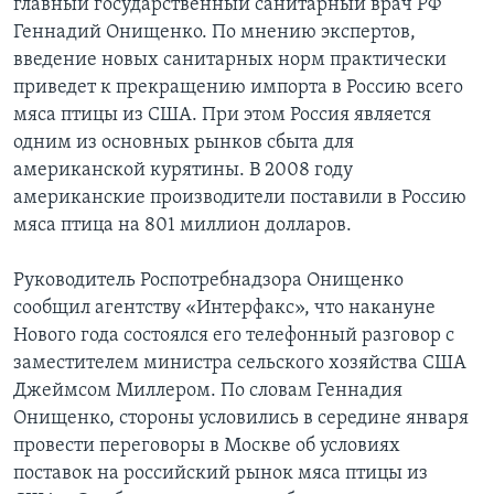
главный государственный санитарный врач РФ
Геннадий Онищенко. По мнению экспертов,
Learning English
введение новых санитарных норм практически
приведет к прекращению импорта в Россию всего
СОЦИАЛЬНЫЕ СЕТИ
мяса птицы из США. При этом Россия является
одним из основных рынков сбыта для
американской курятины. В 2008 году
американские производители поставили в Россию
Языки
мяса птица на 801 миллион долларов.
Руководитель Роспотребнадзора Онищенко
сообщил агентству «Интерфакс», что накануне
Нового года состоялся его телефонный разговор с
заместителем министра сельского хозяйства США
Джеймсом Миллером. По словам Геннадия
Онищенко, стороны условились в середине января
провести переговоры в Москве об условиях
поставок на российский рынок мяса птицы из