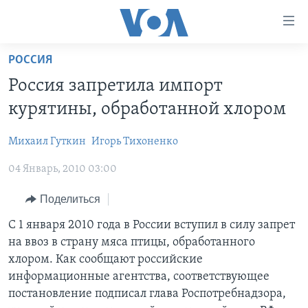
Линки
доступности
Перейти
РОССИЯ
на
ГЛАВНОЕ
Россия запретила импорт
основной
ПРОГРАММЫ
контент
курятины, обработанной хлором
ПРОЕКТЫ
Перейти
АМЕРИКА
к
Михаил Гуткин
Игорь Тихоненко
ЭКСПЕРТИЗА
НОВОСТИ ЗА МИНУТУ
УЧИМ АНГЛИЙСКИЙ
основной
04 Январь, 2010 03:00
ИНТЕРВЬЮ
ИТОГИ
НАША АМЕРИКАНСКАЯ ИСТОРИЯ
навигации
Перейти
ФАКТЫ ПРОТИВ ФЕЙКОВ
ПОЧЕМУ ЭТО ВАЖНО?
А КАК В АМЕРИКЕ?
Поделиться
в
ЗА СВОБОДУ ПРЕССЫ
ДИСКУССИЯ VOA
АРТЕФАКТЫ
С 1 января 2010 года в России вступил в силу запрет
поиск
на ввоз в страну мяса птицы, обработанного
УЧИМ АНГЛИЙСКИЙ
ДЕТАЛИ
АМЕРИКАНСКИЕ ГОРОДКИ
хлором. Как сообщают российские
ВИДЕО
НЬЮ-ЙОРК NEW YORK
ТЕСТЫ
информационные агентства, соответствующее
постановление подписал глава Роспотребнадзора,
ПОДПИСКА НА НОВОСТИ
АМЕРИКА. БОЛЬШОЕ ПУТЕШЕСТВИЕ