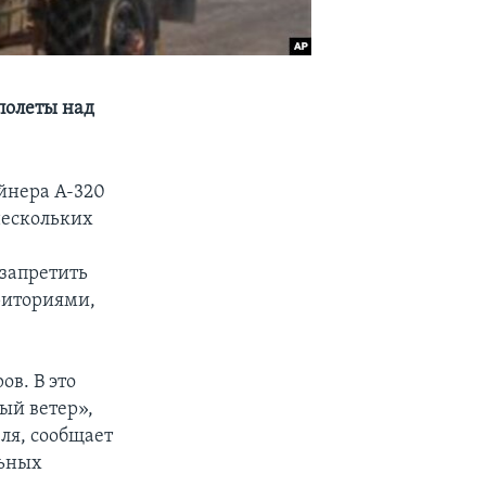
полеты над
йнера A-320
нескольких
 запретить
риториями,
ов. В это
ый ветер»,
еля, сообщает
льных