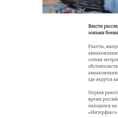
Власти рассл
зонами боевы
Ракеты, выпу
авиакомпании
сотнях метров
обстоятельст
авиакомпания
где ведутся а
Первая ракета
время россий
находился на 
«Интерфакс» 