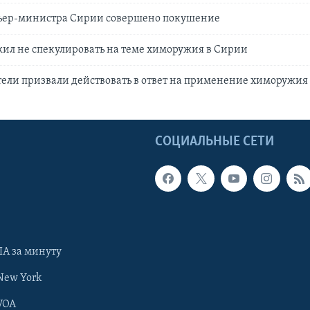
ьер-министра Сирии совершено покушение
ил не спекулировать на теме химоружия в Сирии
ели призвали действовать в ответ на применение химоружия
Ы
СОЦИАЛЬНЫЕ СЕТИ
А за минуту
New York
VOA