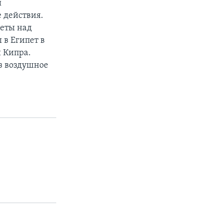
ы
 действия.
еты над
 в Египет в
 Кипра.
з воздушное