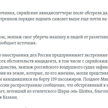
точника, сирийские авиадиспетчеры после обстрела да
стренном порядке поднять самолет выше еще почти на
ом, экипаж смог уберечь машину и людей от разлетав
сообщает источник.
 иностранных дел России предпринимает экстренные
сех обстоятельств инцидента, в том числе с сирийским
домства, экипаж российского воздушного судна зафик
ия на земле, которые, по его мнению, могли представл
 и находившихся на борту 159 пассажиров. Позднее Ми
оссии распространило сообщение, что обстрелянный в 
ет, летевший из египетского Шарм-эль-Шейха, благо
в Казани.