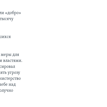
ли «добро»
 тысячу
шихся
 меры для
и властями.
сировал
ять угрозу
нистерство
небе над
получно