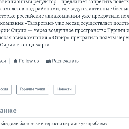
 авиационный регулятор – предлагает запретить полет
самолетов над районами, где ведутся активные боевые
оторые российские авиакомпании уже прекратили пол
компания «Татарстан» уже месяц осуществляет полеты
ории Сирии — через воздушное пространство Турции и
йская авиакомпания «Ютэйр» прекратила полеты чере
 Сирии с конца марта.
ься
Follow us
Распечатать
оссия
Горячие точки
Новости
также
обсудили бостонский теракт и сирийскую проблему