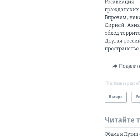
Росавиация –
гражданских 
Впрочем, нек
Сирией. Авиа
обход террит
Другая росси
пространство
Поделит
This item is part of
В мире
Р
Читайте 
Обама и Путин 