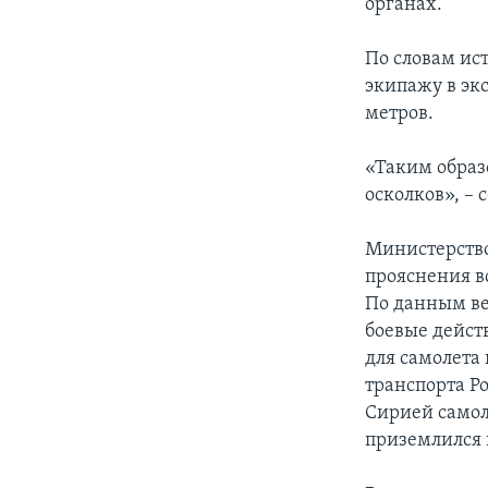
органах.
По словам ис
экипажу в эк
метров.
«Таким образ
осколков», – 
Министерство
прояснения в
По данным ве
боевые действ
для самолета
транспорта Р
Сирией самол
приземлился 