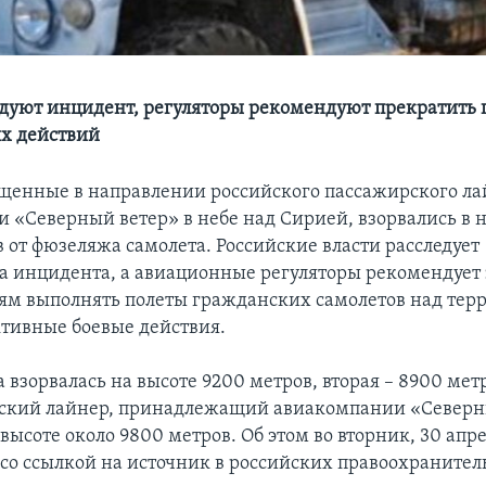
едуют инцидент, регуляторы рекомендуют прекратить 
х действий
щенные в направлении российского пассажирского ла
 «Северный ветер» в небе над Сирией, взорвались в 
 от фюзеляжа самолета. Российские власти расследует
ва инцидента, а авиационные регуляторы рекомендует
м выполнять полеты гражданских самолетов над тер
ктивные боевые действия.
 взорвалась на высоте 9200 метров, вторая – 8900 метр
ский лайнер, принадлежащий авиакомпании «Северн
высоте около 9800 метров. Об этом во вторник, 30 апр
со ссылкой на источник в российских правоохраните