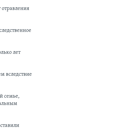
т отравления
 следственное
лько лет
ем вследствие
й семье,
иальным
оставили