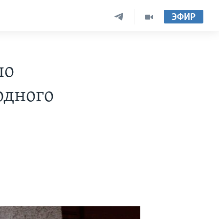
ЭФИР
ло
одного