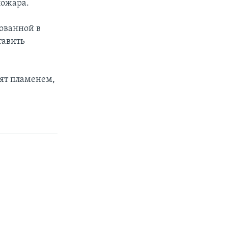
пожара.
дованной в
тавить
ъят пламенем,