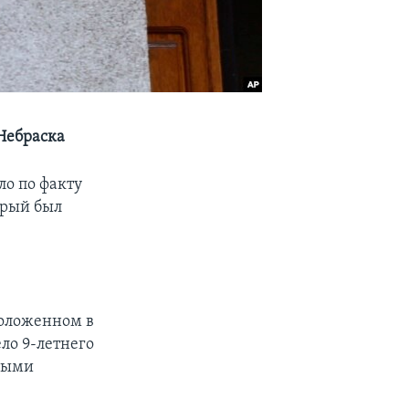
 Небраска
ло по факту
орый был
сположенном в
ло 9-летнего
ными