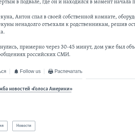
ертым в подвале, где он и находился в момент начала 
куна, Антон спал в своей собственной комнате, обору
пекуны ненадолго отъехали к родственникам, решив ос
а.
рнулись, примерно через 30-45 минут, дом уже был об
сообщениях российских СМИ.
ься
Follow us
Распечатать
жба новостей «Голоса Америки»
ия
Новости