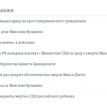
также
выдал ордер на арест американского гражданина
в деле Максима Кузьмина
овлева» в действии
 РФ наладила контакт с Минюстом США по делу о смерти Ма
 Чернигова живет в Цинциннати
ти расследуют обстоятельства смерти Макса Шатто
ась за Максима Кузьмина
ледовать смерть в США российского ребенка