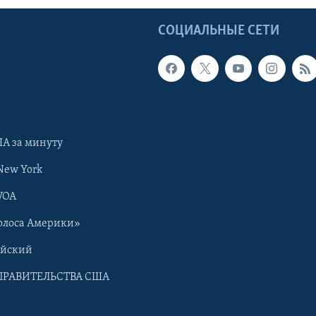
Ы
СОЦИАЛЬНЫЕ СЕТИ
А за минуту
New York
VOA
олоса Америки»
ийский
ПРАВИТЕЛЬСТВА США