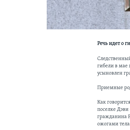
Речь идет о 
Следственный
гибели в мае
усыновлен г
Приемные род
Как говорится
поселке Дэви
гражданина 
ожогами тела