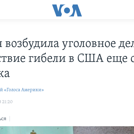
я возбудила уголовное де
ствие гибели в США еще 
ка
ей «Голоса Америки»
3 21:20
ься