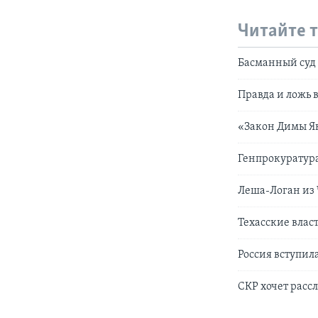
Читайте 
Басманный суд 
Правда и ложь 
«Закон Димы Як
Генпрокуратура
Леша-Логан из
Техасские влас
Россия вступил
СКР хочет расс