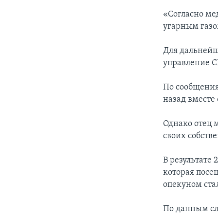
«Согласно ме
угарным газом
Для дальнейш
управление С
По сообщения
назад вместе
Однако отец м
своих собств
В результате
которая посе
опекуном ста
По данным сл