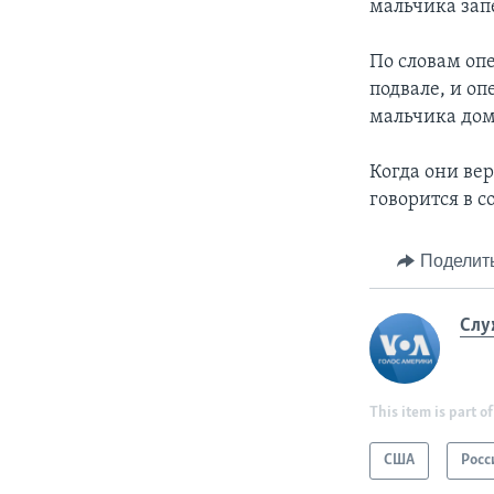
мальчика зап
По словам опе
подвале, и о
мальчика дом
Когда они ве
говорится в 
Поделит
Слу
This item is part of
США
Росс