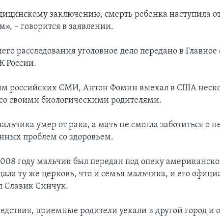
дицинскому заключению, смерть ребенка наступила о
», – говорится в заявлении.
его расследования уголовное дело передано в Главное
К России.
м российских СМИ, Антон Фомин выехал в США неско
 со своими биологическими родителями.
альчика умер от рака, а мать не смогла заботиться о н
енных проблем со здоровьем.
 2008 году мальчик был передан под опеку американско
щала ту же церковь, что и семья мальчика, и его офиц
л Славик Синчук.
едствия, приемные родители уехали в другой город и 