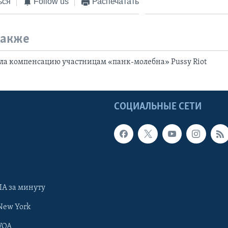
ься
Follow us
Распечатать
также
ла компенсацию участницам «панк-молебна» Pussy Riot
Ы
СОЦИАЛЬНЫЕ СЕТИ
А за минуту
New York
VOA