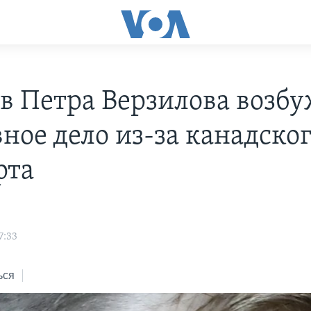
в Петра Верзилова возб
ное дело из-за канадско
рта
7:33
ься