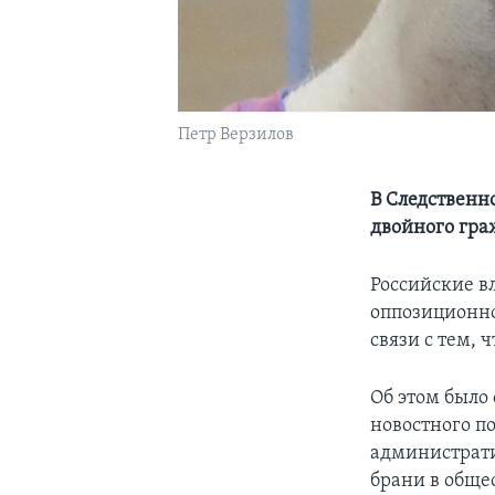
Петр Верзилов
В Следственн
двойного гра
Российские в
оппозиционно
связи с тем, 
Об этом было 
новостного п
администрати
брани в обще