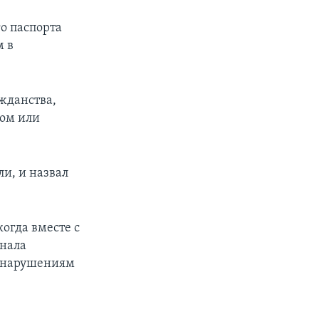
о паспорта
м в
ажданства,
фом или
ли, и назвал
когда вместе с
инала
к нарушениям