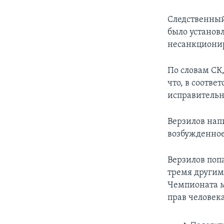
Следственный
было установл
несанкционир
По словам СК
что, в соотве
исправитель
Верзилов напи
возбужденное
Верзилов попа
тремя другим
Чемпионата м
прав человека