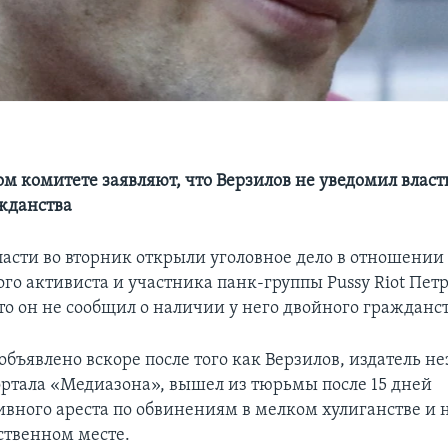
ом комитете заявляют, что Верзилов не уведомил власт
жданства
ласти во вторник открыли уголовное дело в отношении
го активиста и участника панк-группы Pussy Riot Петр
что он не сообщил о наличии у него двойного гражданст
объявлено вскоре после того как Верзилов, издатель н
ортала «Медиазона», вышел из тюрьмы после 15 дней
вного ареста по обвинениям в мелком хулиганстве и 
ственном месте.