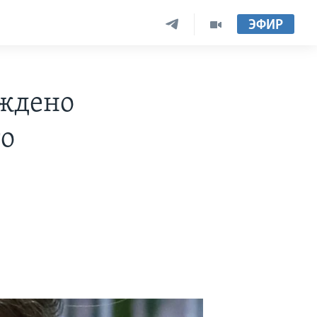
ЭФИР
уждено
го