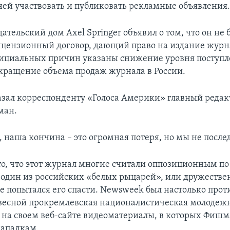
 ней участвовать и публиковать рекламные объявления
тельский дом Axel Springer объявил о том, что он не 
ицензионный договор, дающий право на издание журна
фициальных причин указаны снижение уровня поступл
кращение объема продаж журнала в России.
казал корреспонденту «Голоса Америки» главный реда
ман.
 наша кончина – это огромная потеря, но мы не после
то, что этот журнал многие считали оппозиционным п
 один из российских «белых рыцарей», или дружеств
не попытался его спасти. Newsweek был настолько про
весной прокремлевская националистическая молодежн
 на своем веб-сайте видеоматериалы, в которых Фиш
нападкам.