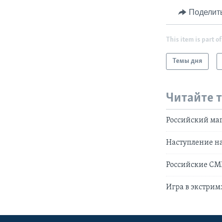
Поделит
This item is part of
Темы дня
Читайте 
Российский маг
Наступление на
Российские СМИ
Игра в экстрим