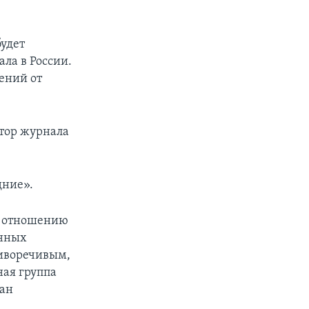
.
будет
ла в России.
ений от
ктор журнала
дние».
о отношению
енных
тиворечивым,
ая группа
ман