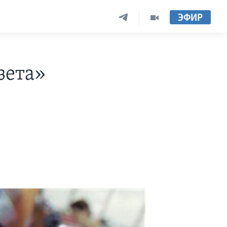
ЭФИР
зета»