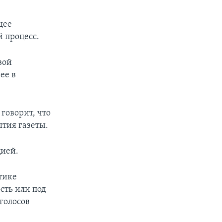
щее
 процесс.
вой
ее в
говорит, что
тия газеты.
цией.
тике
сть или под
голосов