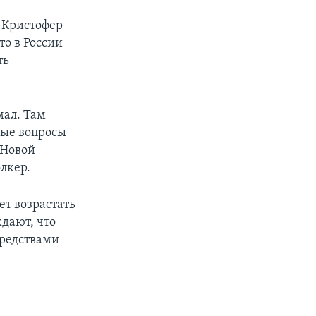
 Кристофер
то в России
ть
мал. Там
мые вопросы
«Новой
лкер.
ет возрастать
дают, что
средствами