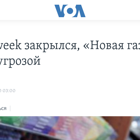
eek закрылся, «Новая га
угрозой
0 03:00
ься