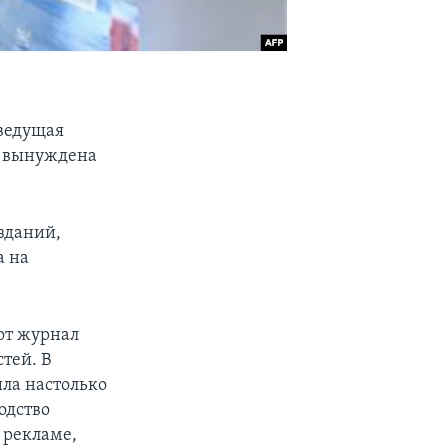
ведущая
ь вынуждена
зданий,
а на
тот журнал
тей. В
ла настолько
одство
 рекламе,