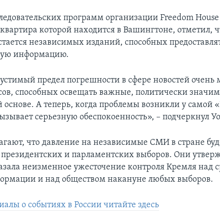
ледовательских программ организации Freedom House
квартира которой находится в Вашингтоне, отметил, ч
стается независимых изданий, способных предоставля
ную информацию.
пустимый предел погрешности в сфере новостей очень 
сов, способных освещать важные, политически значи
й основе. А теперь, когда проблемы возникли у самой 
вызывает серьезную обеспокоенность», – подчеркнул Уо
агают, что давление на независимые СМИ в стране буд
 президентских и парламентских выборов. Они утверж
азала неизменное ужесточение контроля Кремля над 
ормации и над обществом накануне любых выборов.
иалы о событиях в России читайте здесь