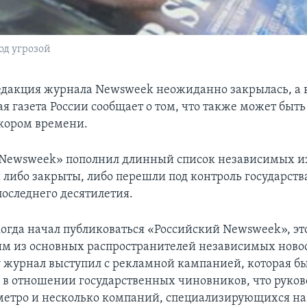
од угрозой
едакция журнала Newsweek неожиданно закрылась, а 
я газета России сообщает о том, что также может быт
скором времени.
 Newsweek» пополнил длинный список независимых и
 либо закрыты, либо перешли под контроль государств
оследнего десятилетия.
 когда начал публиковаться «Российский Newsweek», э
им из основных распространителей независимых новос
 журнал выступил с рекламной кампанией, которая бы
 в отношении государственных чиновников, что руков
метро и несколько компаний, специализирующихся на