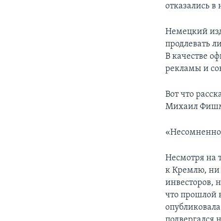
отказались в
Немецкий изда
продлевать л
В качестве о
рекламы и со
Вот что расс
Михаил Фиш
«Несомненно,
Несмотря на 
к Кремлю, ни
инвесторов, 
что прошлой 
опубликовала
подвергался 