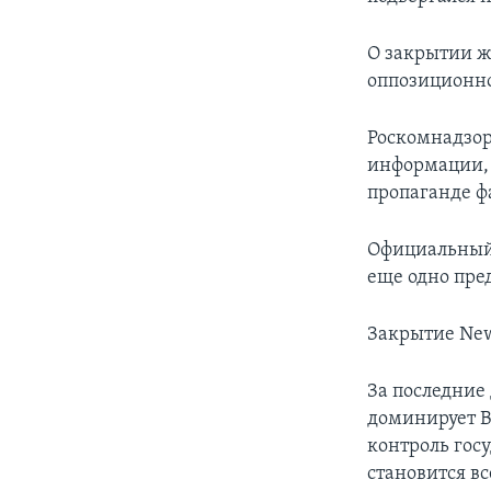
О закрытии ж
оппозиционно
Роскомнадзор
информации, 
пропаганде ф
Официальный 
еще одно пре
Закрытие New
За последние
доминирует В
контроль гос
становится в