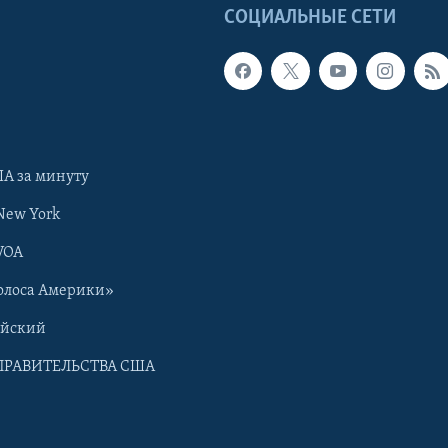
Ы
СОЦИАЛЬНЫЕ СЕТИ
А за минуту
New York
VOA
олоса Америки»
ийский
ПРАВИТЕЛЬСТВА США