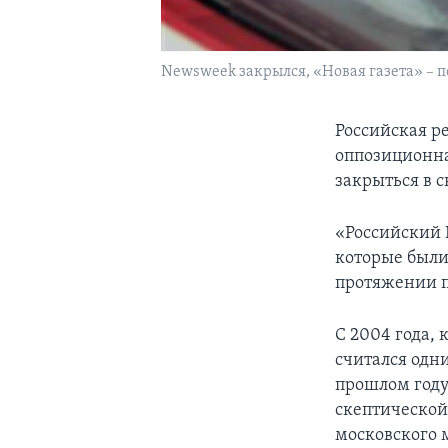
Newsweek закрылся, «Новая газета» – п
Российская р
оппозиционна
закрыться в 
«Российский
которые были
протяжении п
С 2004 года,
считался одн
прошлом году
скептической
московского 