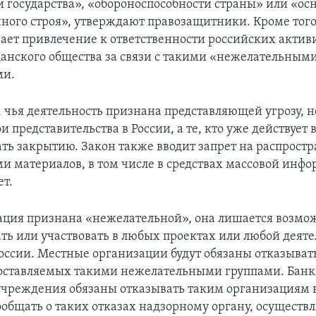
и государства», «обороноспособности страны» или «ос
ного строя», утверждают правозащитники. Кроме того,
ает привлечение к ответственности российских актив
анского общества за связи с такими «нежелательным
ми.
 чья деятельность признана представляющей угрозу, н
и представительства в России, а те, кто уже действует в
ать закрытию. Закон также вводит запрет на распрост
и материалов, в том числе в средствах массовой инф
ет.
ация признана «нежелательной», она лишается возмо
ть или участвовать в любых проектах или любой деяте
оссии. Местные организации будут обязаны отказыват
доставляемых такими нежелательными группами. Банк
чреждения обязаны отказывать таким организациям 
ообщать о таких отказах надзорному органу, осущест