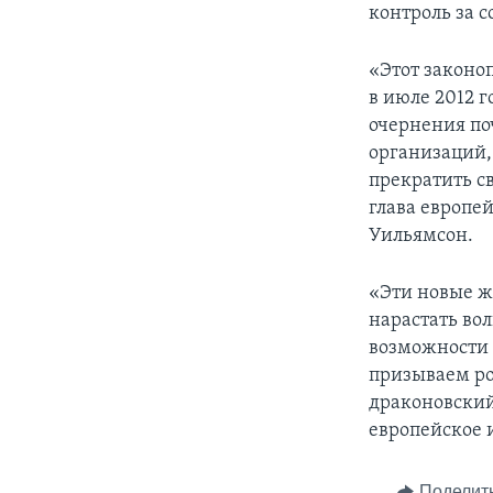
контроль за 
«Этот законо
в июле 2012 
очернения по
организаций,
прекратить св
глава европе
Уильямсон.
«Эти новые ж
нарастать во
возможности 
призываем ро
драконовский
европейское и
Поделит