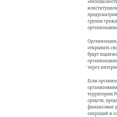
«безопасност
конституцион
предусматрив
группы гражд
организация
Организации,
открывать сво
будут подлеж
организациям
через интерн
Если организ
организовыва
территории Р
средств, пре
финансовые у
операций и с