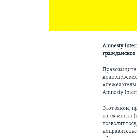
Amnesty Inter
гражданское 
Правозащитни
драконовские
«нежелательн
Amnesty Inter
Этот закон, 
парламента (
позволит гос
неправитель