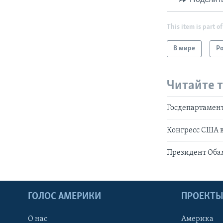
This item is part of
В мире
Р
Читайте 
Госдепартамент
Конгресс США 
Президент Оба
ГОЛОС АМЕРИКИ
ПРОЕКТ
О нас
Америка