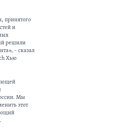
х, принятого
стей и
тных
ций решили
нта», – сказал
tch Хью
жающей
й
оссии. Мы
менить этот
ляющий
.