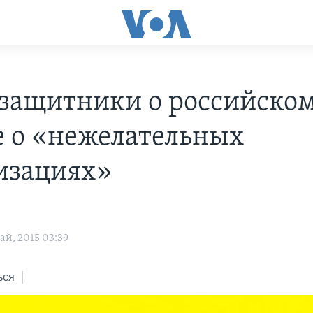
защитники о российско
е о «нежелательных
изациях»
ай, 2015 03:39
ься