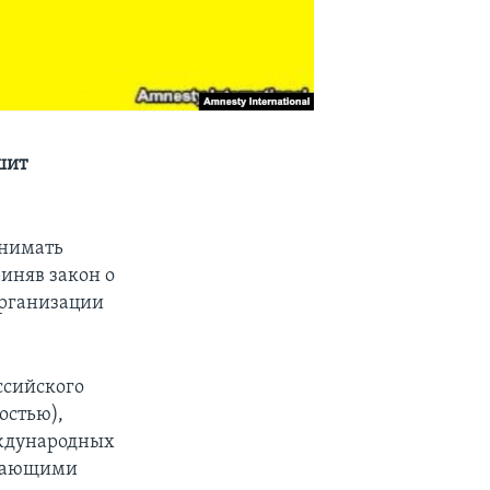
шит
инимать
иняв закон о
организации
ссийского
остью),
еждународных
ожающими