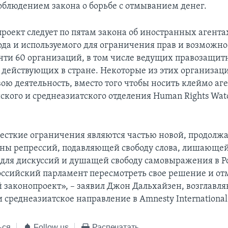
соблюдением закона о борьбе с отмыванием денег.
проект следует по пятам закона об иностранных агента
года и используемого для ограничения прав и возможно
чти 60 организаций, в том числе ведущих правозащи
 действующих в стране. Некоторые из этих организа
ою деятельность, вместо того чтобы носить клеймо аге
йского и среднеазиатского отделения Human Rights Wa
есткие ограничения являются частью новой, продол
лны репрессий, подавляющей свободу слова, лишающе
для дискуссий и душащей свободу самовыражения в Р
ссийский парламент пересмотреть свое решение и от
 законопроект», – заявил Джон Дальхайзен, возглав
 среднеазиатское направление в Amnesty International
ься
Follow us
Распечатать