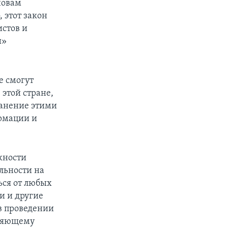
новам
 этот закон
истов и
и»
е смогут
 этой стране,
ранение этими
ормации и
жности
льности на
ься от любых
и и другие
в проведении
вляющему