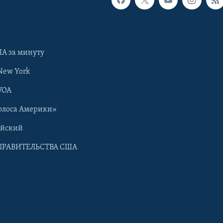
А за минуту
New York
VOA
олоса Америки»
ийский
ПРАВИТЕЛЬСТВА США