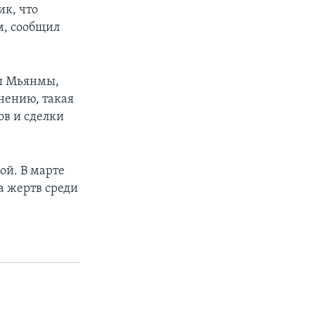
ик, что
м, сообщил
ы Мьянмы,
мнению, такая
ов и сделки
ой. В марте
а жертв среди