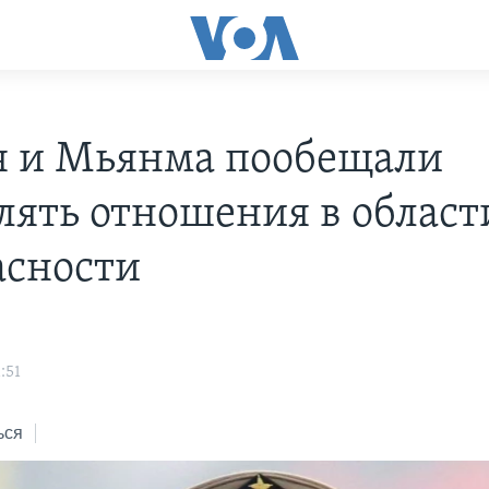
я и Мьянма пообещали
лять отношения в област
асности
:51
ься