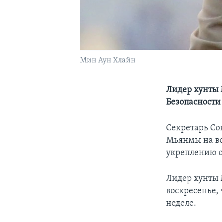
Мин Аун Хлайн
Лидер хунты 
Безопасност
Секретарь Со
Мьянмы на вс
укреплению о
Лидер хунты 
воскресенье,
неделе.