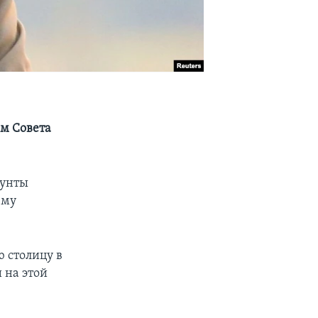
ем Совета
хунты
ему
 столицу в
 на этой