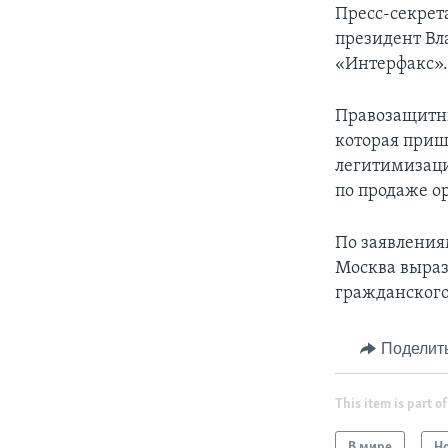
Пресс-секрет
президент Вл
«Интерфакс»
Правозащитн
которая пришл
легитимизаци
по продаже о
По заявления
Москва выраз
гражданског
Поделит
This item is part of
В мире
Н