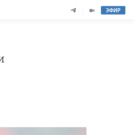
ЭФИР
и