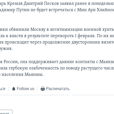
арь Кремля Дмитрий Песков заявил ранее в понедельн
адимир Путин не будет встречаться с Мин Аун Хлайно
.
ики обвинили Москву в легитимизации военной хунт
а к власти в результате переворота 1 февраля. По их 
я происходит через продолжение двусторонних визит
ружия.
м России, она поддерживает давние контакты с Мьянм
ила глубокую озабоченность по поводу растущего числ
о населения Мьянмы.
ься
Follow us
Распечатать
овости