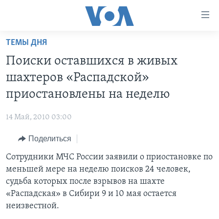
Линки
доступности
Перейти
ТЕМЫ ДНЯ
на
ГЛАВНОЕ
Поиски оставшихся в живых
основной
ПРОГРАММЫ
контент
шахтеров «Распадской»
ПРОЕКТЫ
Перейти
АМЕРИКА
приостановлены на неделю
к
ЭКСПЕРТИЗА
НОВОСТИ ЗА МИНУТУ
УЧИМ АНГЛИЙСКИЙ
основной
14 Май, 2010 03:00
ИНТЕРВЬЮ
ИТОГИ
НАША АМЕРИКАНСКАЯ ИСТОРИЯ
навигации
Перейти
Поделиться
ФАКТЫ ПРОТИВ ФЕЙКОВ
ПОЧЕМУ ЭТО ВАЖНО?
А КАК В АМЕРИКЕ?
в
Сотрудники МЧС России заявили о приостановке по
ЗА СВОБОДУ ПРЕССЫ
ДИСКУССИЯ VOA
АРТЕФАКТЫ
поиск
меньшей мере на неделю поисков 24 человек,
УЧИМ АНГЛИЙСКИЙ
ДЕТАЛИ
АМЕРИКАНСКИЕ ГОРОДКИ
судьба которых после взрывов на шахте
ВИДЕО
«Распадская» в Сибири 9 и 10 мая остается
НЬЮ-ЙОРК NEW YORK
ТЕСТЫ
неизвестной.
ПОДПИСКА НА НОВОСТИ
АМЕРИКА. БОЛЬШОЕ ПУТЕШЕСТВИЕ