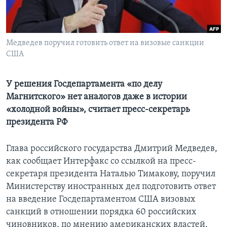
Learning English
Медведев поручил готовить ответ на визовые санкции
СОЦИАЛЬНЫЕ СЕТИ
США
У решения Госдепартамента «по делу
Языки
Магнитского» нет аналогов даже в истории
«холодной войны», считает пресс-секретарь
президента РФ
Глава российского государства Дмитрий Медведев,
как сообщает Интерфакс со ссылкой на пресс-
секретаря президента Наталью Тимакову, поручил
Министерству иностранных дел подготовить ответ
на введение Госдепартаментом США визовых
санкций в отношении порядка 60 российских
чиновников, по мнению американских властей,