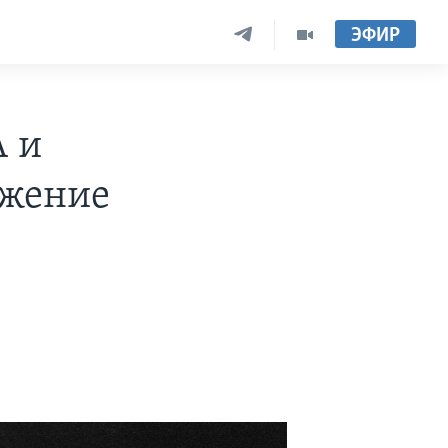
ЭФИР
А и
ржение