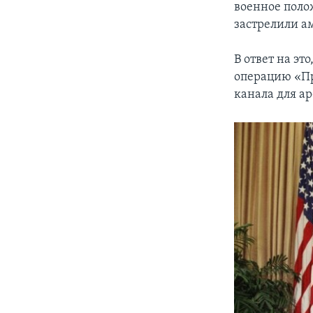
военное поло
застрелили а
В ответ на э
операцию «Пр
канала для а