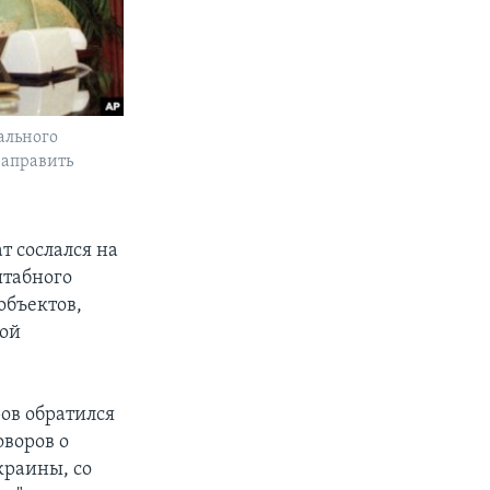
ального
направить
т сослался на
штабного
объектов,
кой
ов обратился
воров о
краины, со