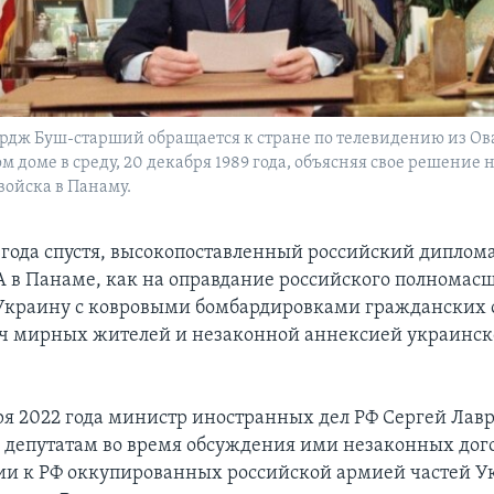
рдж Буш-старший обращается к стране по телевидению из Ов
м доме в среду, 20 декабря 1989 года, объясняя свое решение 
ойска в Панаму.
 года спустя, высокопоставленный российский диплома
 в Панаме, как на оправдание российского полномас
Украину с ковровыми бомбардировками гражданских 
ч мирных жителей и незаконной аннексией украинс
бря 2022 года министр иностранных дел РФ Сергей Лавр
 депутатам во время обсуждения ими незаконных дого
и к РФ оккупированных российской армией частей У