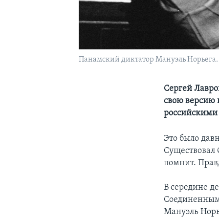
Панамский диктатор Мануэль Норьега.
Сергей Лавро
свою версию 
российскими
Это было дав
Существовал С
помнит. Правд
В середине д
Соединенными
Мануэль Норь