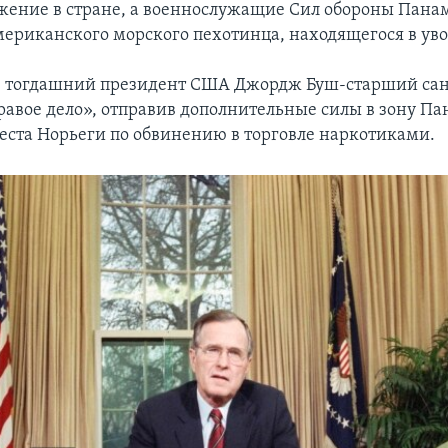
жение в стране, а военнослужащие Сил обороны Пана
мериканского морского пехотинца, находящегося в ув
то, тогдашний президент США Джордж Буш-старший са
авое дело», отправив дополнительные силы в зону Па
реста Норьеги по обвинению в торговле наркотиками.