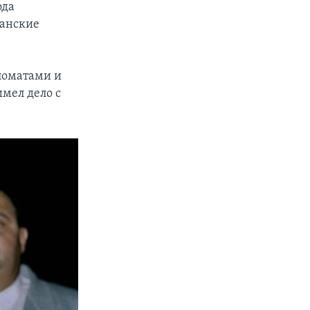
ода
канские
ломатами и
мел дело с