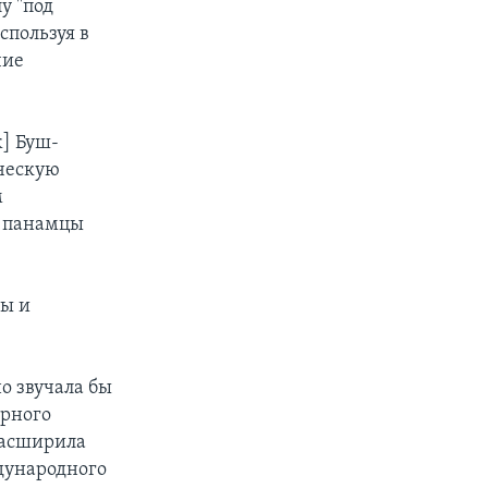
у "под
спользуя в
чие
] Буш-
ическую
м
ь панамцы
ны и
о звучала бы
ерного
расширила
дународного