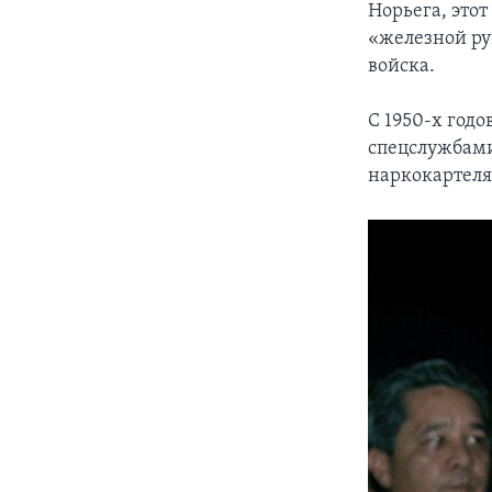
Норьега, это
«железной ру
войска.
С 1950-х год
спецслужбами
наркокартеля