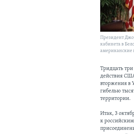
Президент Джо
кабинета в Бело
американские в
Тридцать три
действия США
вторжения в 
гибелью тыся
территории.
Итак, 3 октя
к российским
присоединени