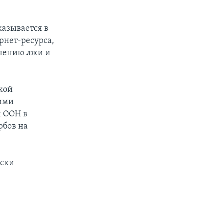
казывается в
рнет-ресурса,
анению лжи и
кой
кими
и ООН в
рбов на
ески