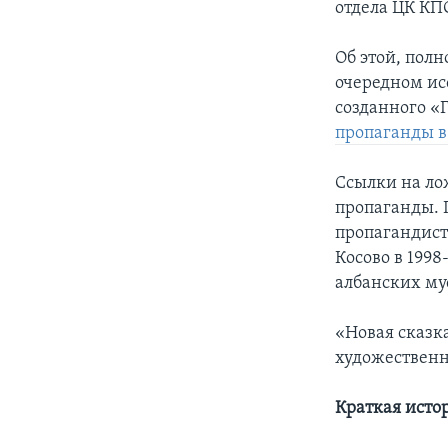
отдела ЦК КП
Об этой, пол
очередном ис
созданного «
пропаганды в
Ссылки на ло
пропаганды. 
пропагандист
Косово в 199
албанских му
«Новая сказк
художественн
Краткая исто