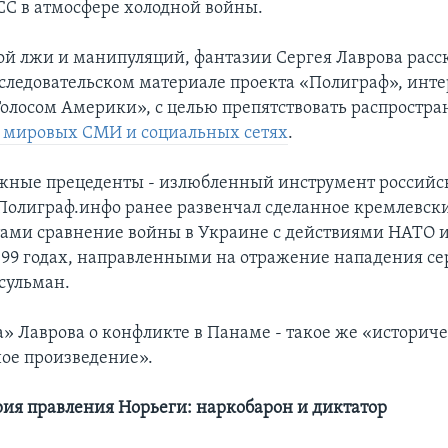
СС в атмосфере холодной войны.
ной лжи и манипуляций, фантазии Сергея Лаврова расс
следовательском материале проекта «Полиграф», инте
Голосом Америки», с целью препятствовать распростр
 мировых СМИ и социальных сетях
.
жные прецеденты - излюбленный инструмент российс
Полиграф.инфо ранее развенчал сделанное кремлевс
ами сравнение войны в Украине с действиями НАТО 
8-99 годах, направленными на отражение нападения се
сульман.
а» Лаврова о конфликте в Панаме - такое же «историч
ое произведение».
рия правления Норьеги: наркобарон и диктатор