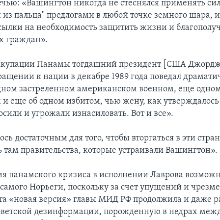
чью: «Вашингтон никогда не стеснялся применять сил
из пальца" предлогами в любой точке земного шара, и
сылки на необходимость защитить жизни и благополу
х граждан».
ккупации Панамы тогдашний президент [США Джордж
ращении к нации в декабре 1989 года поведал драмат
дном застреленном американском военном, еще одно
 и еще об одном избитом, чью жену, как утверждалос
сили и угрожали изнасиловать. Вот и все».
ось достаточным для того, чтобы вторгаться в эти стра
ь там правительства, которые устраивали Вашингтон».
я панамского кризиса в исполнении Лаврова возможн
 самого Норьеги, поскольку за счет упущений и чрезм
та «новая версия» главы МИД РФ продолжила и даже 
оветской дезинформации, порожденную в недрах меж