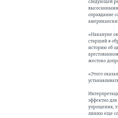
следующей ре
высосанными 
оправдание с
американски
«Накануне о
старший в об
историю об о
арестованном
жестоко допро
«Этого оказал
устанавливат
Интерпретаци
эффектно для
упрощения, э
линию еще с