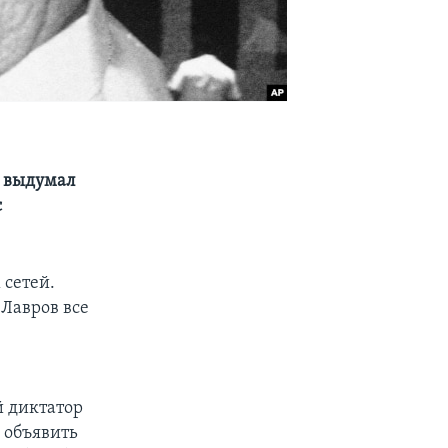
у выдумал
с
 сетей.
 Лавров все
й диктатор
 объявить