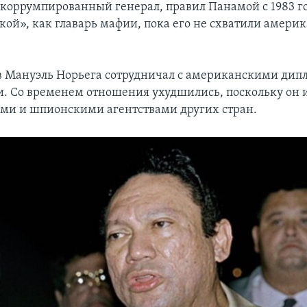
т коррумпированный генерал, правил Панамой с 1983 г
кой», как главарь мафии, пока его не схватили амери
ов Мануэль Норьега сотрудничал с американскими дип
. Со временем отношения ухудшились, поскольку он и
ми и шпионскими агентствами других стран.