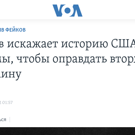
ИВ ФЕЙКОВ
в искажает историю СШ
ы, чтобы оправдать вто
аину
 01:57
ься