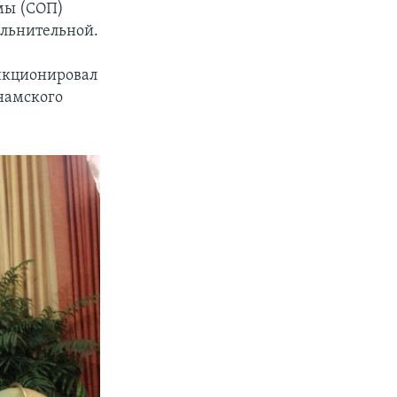
мы (СОП)
ольнительной.
нкционировал
намского