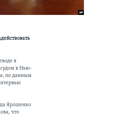
адействовать
еводе в
судом в Нью-
ом, по данным
интервью
ода Ярошенко
ова, что