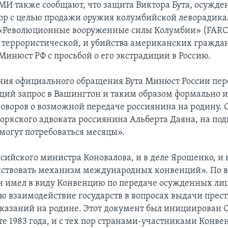
МИ также сообщают, что защита Виктора Бута, осужде
вор с целью продажи оружия колумбийской леворадик
«Революционные вооруженные силы Колумбии» (FARC)
террористической, и убийства американских граждан
Минюст РФ с просьбой о его экстрадиции в Россию.
ния официального обращения Бута Минюст России пер
щий запрос в Вашингтон и таким образом формально 
говоров о возможной передаче россиянина на родину. 
оркского адвоката россиянина Альберта Даяна, на под
могут потребоваться месяцы».
сийского министра Коновалова, и в деле Ярошенко, и в
ствовать механизм международных конвенций». По 
н имел в виду Конвенцию по передаче осужденных лиц
 взаимодействие государств в вопросах выдачи прес
казаний на родине. Этот документ был инициирован 
те 1983 года, и с тех пор странами-участниками Конве