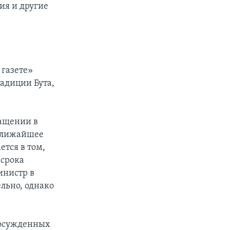
ия и другие
газете»
радиции Бута,
ращении в
 ближайшее
ется в том,
 срока
инистр в
ельно, однако
 осужденных