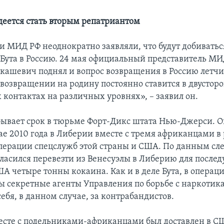
еется стать вторым репатриантом
и МИД РФ неоднократно заявляли, что будут добиватьс
Бута в Россию. 24 мая официальный представитель МИ
кашевич поднял и вопрос возвращения в Россию летч
о возвращении на родину постоянно ставится в двустор
 контактах на различных уровнях», – заявил он.
ывает срок в тюрьме Форт-Дикс штата Нью-Джерси. О
ае 2010 года в Либерии вместе с тремя африканцами в 
перации спецслужб этой страны и США. По данным сле
ласился перевезти из Венесуэлы в Либерию для после
ША четыре тонны кокаина. Как и в деле Бута, в операц
ы секретные агенты Управления по борьбе с наркоти
ебя, в данном случае, за контрабандистов.
сте с подельниками-африканцами был доставлен в С