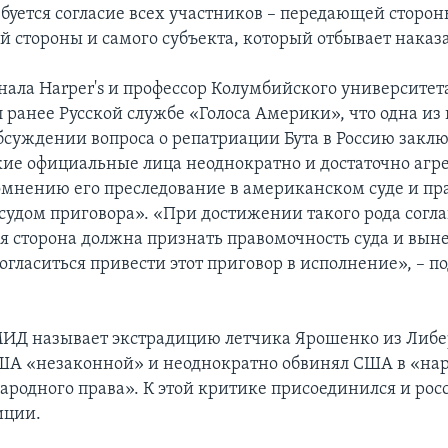
ебуется согласие всех участников – передающей сторон
стороны и самого субъекта, который отбывает наказ
нала Harper's и профессор Колумбийского университет
л ранее Русской службе «Голоса Америки», что одна из
суждении вопроса о репатриации Бута в Россию заключ
кие официальные лица неоднократно и достаточно агр
омнению его преследование в американском суде и пр
судом приговора». «При достижении такого рода сог
сторона должна признать правомочность суда и вын
огласиться привести этот приговор в исполнение», – п
ИД называет экстрадицию летчика Ярошенко из Либер
ША «незаконной» и неоднократно обвинял США в «н
родного права». К этой критике присоединился и ро
иции.