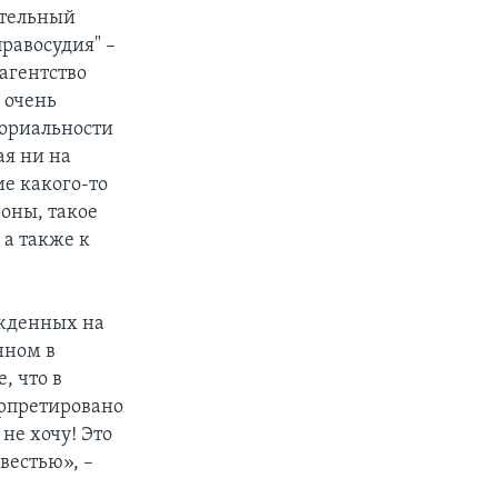
ительный
правосудия" –
агентство
е очень
ториальности
ая ни на
ие какого-то
роны, такое
а также к
ужденных на
нном в
, что в
ерпретировано
не хочу! Это
вестью», –