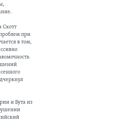
ы,
ание.
а Скотт
 проблем при
ается в том,
ессивно
авомочность
лашений
есенного
одчеркнул
ии и Бута из
арушении
ссийский