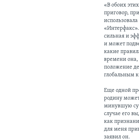
«В обоих эти
приговор, при
использовала
«Интерфакс». 
сильная и эф
и может подв
какие правила
времени она, 
положение де
глобальным 
Еще одной пр
родину может
минувшую суб
случае его в
как признани
для меня при
заявил он.