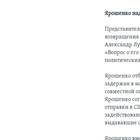
Ярошенко над
Представител
возвращения 
Александр Лу
«Вопрос о ег
политических
Ярошенко отб
задержан в м
совместной о
Ярошенко сог
отправки в С
задействован
выдававшие с
Ярошенко вме