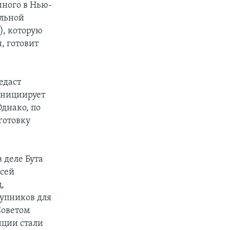
нного в Нью-
альной
, которую
, готовит
едаст
инициирует
Однако, по
готовку
 деле Бута
всей
,
тупников для
Советом
нции стали