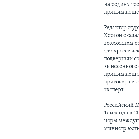
на родину тр
принимающей 
Редактор жур
Хортон сказа
возможном об
что «российс
подвергали с
вынесенного 
принимающая 
приговора и с
эксперт.
Российский М
Таиланда в С
норм междуна
министр юст