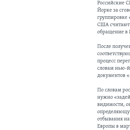
Российские С
Йорке за сго
группировке 
США считают 
обращение в 
После получе
соответствую
процесс пере
словам нью-й
документов «
По словам рос
нужно «задей
видимости, о
определяющую
отбывания на
Европы в мар