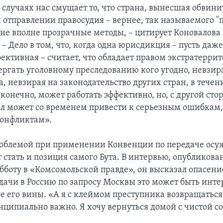
х случаях нас смущает то, что страна, вынесшая обвин
 отправлении правосудия – вернее, так называемого "
 не вполне прозрачные методы, – цитирует Коновалова 
– Дело в том, что, когда одна юрисдикция – пусть даж
фективная – считает, что обладает правом экстратерри
ергать уголовному преследованию кого угодно, невзир
, невзирая на законодательство других стран, в течен
конечно, может работать эффективно, но, с другой сто
л может со временем привести к серьезным ошибкам, 
конфликтам».
облемой при применении Конвенции по передаче ос
 стать и позиция самого Бута. В интервью, опубликова
боту в «Комсомольской правде», он высказал опасение
ыдачи в Россию по запросу Москвы это может быть инт
е его вины. «А я с клеймом преступника возвращаться 
нципиально важно. Я хочу вернуться домой с чистой со