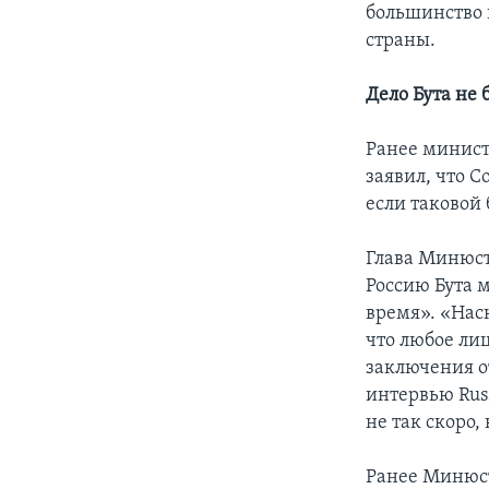
большинство 
страны.
Дело Бута не
Ранее минист
заявил, что 
если таковой 
Глава Минюст
Россию Бута 
время». «Нас
что любое ли
заключения о
интервью Russ
не так скоро,
Ранее Минюст