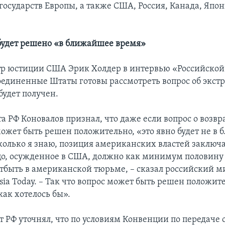
государств Европы, а также США, Россия, Канада, Япон
 будет решено «в ближайшее время»
р юстиции США Эрик Холдер в интервью «Российской 
Соединенные Штаты готовы рассмотреть вопрос об экст
будет получен.
а РФ Коновалов признал, что даже если вопрос о возв
может быть решен положительно, «это явно будет не в
колько я знаю, позиция американских властей заключа
цо, осужденное в США, должно как минимум половину
тбыть в американской тюрьме, – сказал российский м
ia Today. – Так что вопрос может быть решен положит
 как хотелось бы».
 РФ уточнял, что по условиям Конвенции по передаче