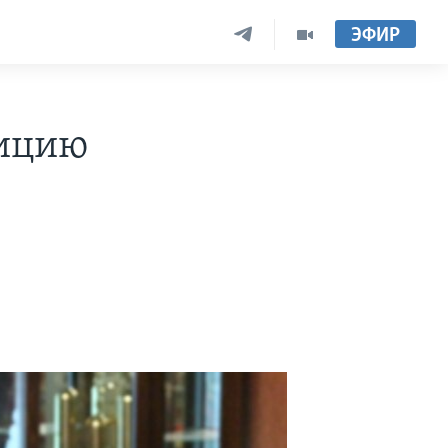
ЭФИР
дицию