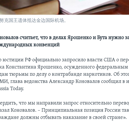
哈努克国王遗体抵达金边国际机场。
новалов считает, что в делах Ярошенко и Бута нужно з
ждународных конвенций
 юстиции РФ официально запросило власти США о пер
ка Константина Ярошенко, осужденного федеральным 
одам тюрьмы по делу о контрабанде наркотиков. Об эт
МИ, глава ведомства Александр Коновалов сообщил в 
ssia Today.
вердить, что мы направили запрос относительно перев
казал Коновалов. – Принципиальная позиция России так
раждане должны отбывать наказание в своей стране».