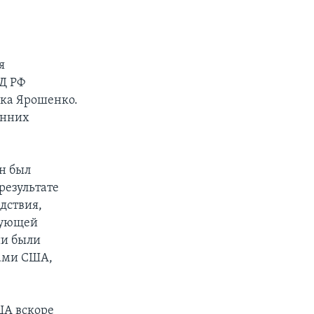
я
Д РФ
ика Ярошенко.
онних
н был
результате
дствия,
дующей
ии были
ками США,
ША вскоре