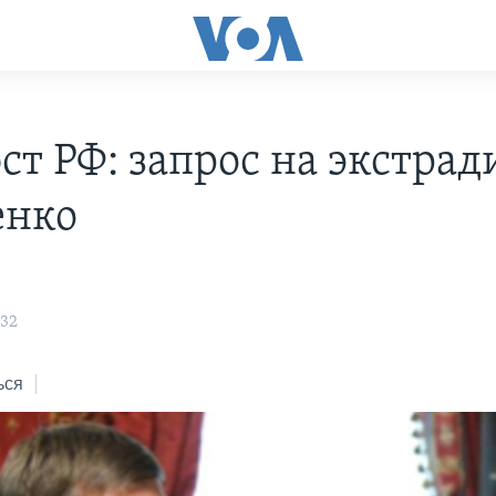
т РФ: запрос на экстра
енко
н
:32
ься