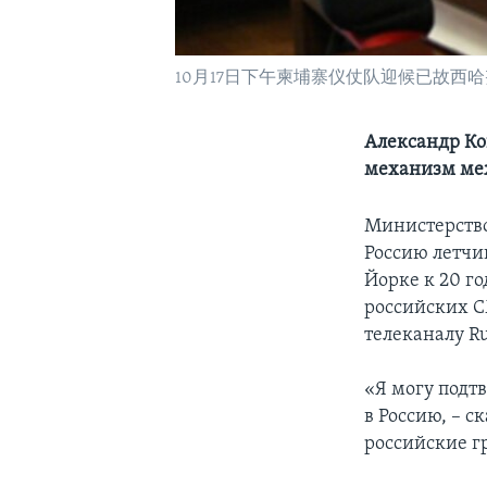
10月17日下午柬埔寨仪仗队迎候已故西
Александр Ко
механизм ме
Министерство
Россию летчи
Йорке к 20 г
российских С
телеканалу Ru
«Я могу подт
в Россию, – с
российские г