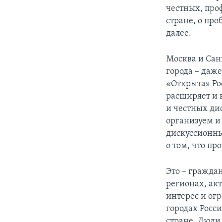
честных, про
стране, о про
далее.
Москва и Сан
города – даж
«Открытая Ро
расширяет и 
и честных дис
организуем и
дискуссионны
о том, что пр
Это – гражда
регионах, ак
интерес и огр
городах Росси
стране. Люди 