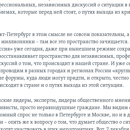
фессиональных, независимых дискуссий о ситуации в
блемах, которые перед ней стоят, о путях выхода из кри
кт-Петербург в этом смысле не совсем показательны, а
е миллионники – там все это пространство зачищается.
ссия» уже сегодня, даже при нынешнем режиме сохра
восстанавливает пространство для независимых, про
куссий о том, что происходит в нашей стране. И уже 
 проводим в разных городах и регионах России «кругл
е форумы, куда люди могут придти, и открыто, честно
оисходит в стране и о путях выхода из этой ситуации.
нские лидеры, эксперты, лидеры общественного мнени
тивисты, просто неравнодушные граждане. Мы видим
омный спрос не только в Петербурге и Москве, но и в 
и – опять же к вопросу о том, что думает общество о си
хотят участвовать в этих мероприятиях. Вот, 7 декабря,