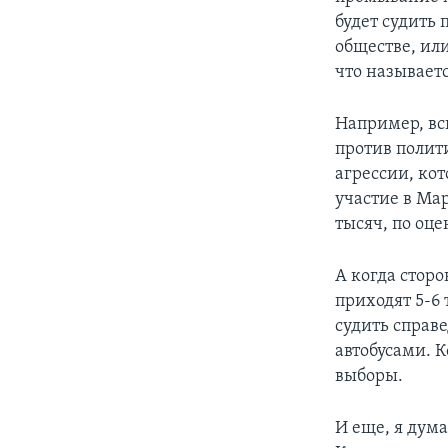
будет судить
обществе, или
что называет
Например, вс
против полит
агрессии, кот
участие в Мар
тысяч, по оц
А когда стор
приходят 5-6 
судить справ
автобусами. К
выборы.
И еще, я дума