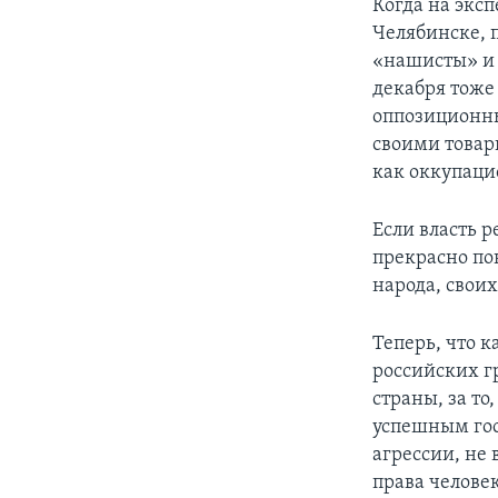
Когда на экс
Челябинске, 
«нашисты» и 
декабря тоже
оппозиционны
своими това
как оккупаци
Если власть р
прекрасно пон
народа, свои
Теперь, что 
российских г
страны, за т
успешным гос
агрессии, не 
права человек