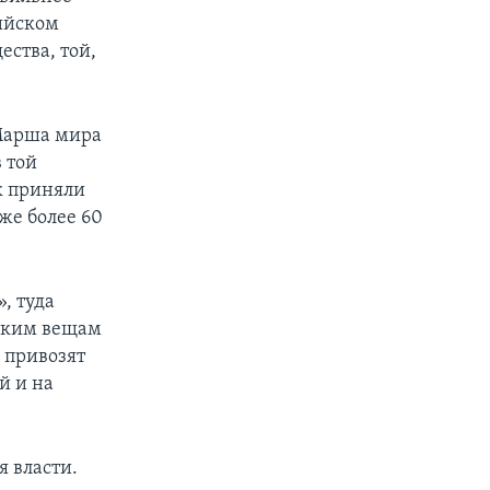
сийском
ества, той,
 Марша мира
 той
ек приняли
аже более 60
, туда
таким вещам
 привозят
й и на
я власти.