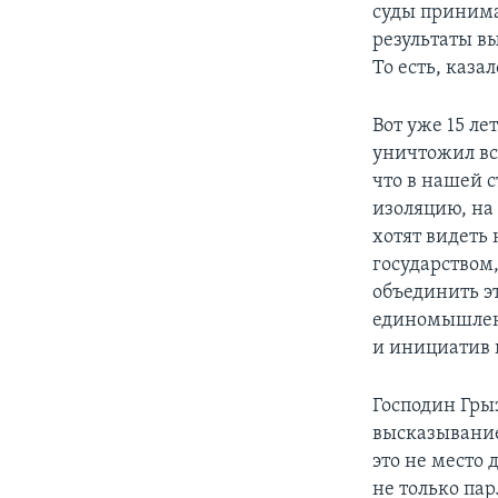
суды принима
результаты в
То есть, каза
Вот уже 15 л
уничтожил вс
что в нашей 
изоляцию, на
хотят видеть
государством
объединить э
единомышленн
и инициатив 
Господин Грыз
высказывание
это не место 
не только пар