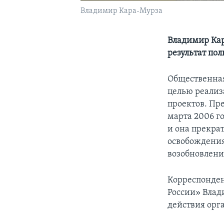
Владимир Кара-Мурза
Владимир Кар
результат по
Общественная
целью реализ
проектов. Пр
марта 2006 г
и она прекрат
освобождения
возобновлени
Корреспонден
России» Влад
действия орг