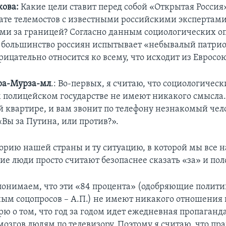
ова:
Какие цели ставит перед собой «Открытая Россия»
ате телемостов с известными российскими экспертам
 за границей? Согласно данным социологических оп
 большинство россиян испытывает «небывалый патри
рицательно относится ко всему, что исходит из Евросо
ра-Мурза-мл
.: Во-первых, я считаю, что социологическ
 полицейском государстве не имеют никакого смысла.
й квартире, и вам звонит по телефону незнакомый чел
«Вы за Путина, или против?».
орию нашей страны и ту ситуацию, в которой мы все 
ие люди просто считают безопаснее сказать «за» и пол
понимаем, что эти «84 процента» (одобряющие полити
ным соцопросов – А.П.) не имеют никакого отношения 
рю о том, что год за годом идет ежедневная пропаганда
озгов людям по телевизору. Поэтому я считаю, что пр