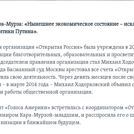
а-Мурза: «Нынешнее экономическое состояние – иск
литики Путина».
 организация «Открытая Россия» была учреждена в 20
ации благотворительных, образовательных и просвети
едседателем правления организации стал Михаил Ходо
ода Басманный суд Москвы арестовал все счета «Откры
ила свою деятельность. Через девять месяцев после св
 – в марте 2014 года – Михаил Ходорковский объявил 
и работы общественной организации.
т «Голоса Америки» встретилась с координатором «О
имиром Кара-Мурзой-младшим, и расспросила его о п
анизации в ближайшем будущем.