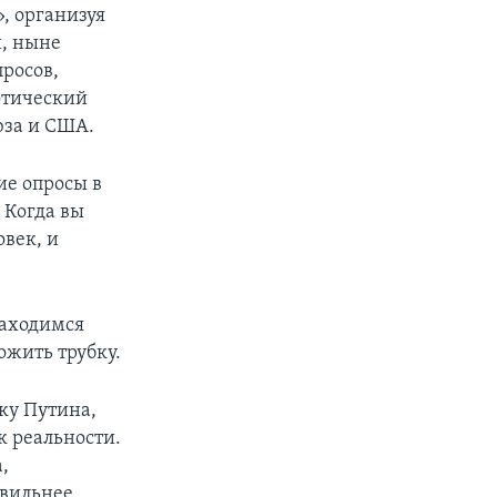
, организуя
и, ныне
росов,
отический
юза и США.
ие опросы в
 Когда вы
овек, и
находимся
ожить трубку.
ку Путина,
к реальности.
,
авильнее