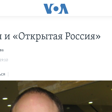
я и «Открытая Россия»
ва
19:10
ься