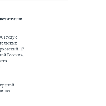
лючительно
01 году с
тельских
рковский. 17
той России»,
оего
о
ткрытой
ланах