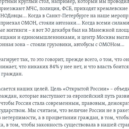
пертный круглый стол, например, который мы проводил
приезжают МЧС, полиция, ФСБ, приходят кремлевские
НОДовцы... Когда в Санкт-Петербурге на наше меропр
 приехал ОМОН, стояли автозаки... Когда всеми силам
е митинги – я вот 30 декабря был на Манежной площ
рищами и единомышленниками, и центр Москвы выгля
онная зона – стояли грузовики, автобусы с ОМОНом…
еагирует так, то это говорит, прежде всего, о том, что о
имает, что никаких 84% у нее нет, и что власть боится
х граждан.
касается наших целей. Цель «Открытой России» – объед
раждан, которые выступают за европейский путь разв
о, чтобы Россия стала современным, правовым, демокр
ударством. Мы считаем, что величие России не в ракет
в нетерпимости, а в процветании граждан, в том, чтоб
а, в том, чтобы законность существовала в нашей стра