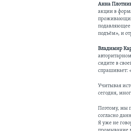
Анна Плотник
акции в форм
проживающими
подавляющее
подъём», и от
Владимир Ка
авторитарном
сидите в свое
спрашивает: 
Учитывая ист
сегодня, мног
Поэтому, мы 
согласно дан
Я уже не гово
промывание м