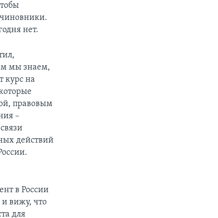
чтобы
 чиновники.
годня нет.
тил,
ом мы знаем,
т курс на
 которые
ой, правовым
ния –
 связи
тных действий
России.
о
ент в России
 и вижу, что
ста для