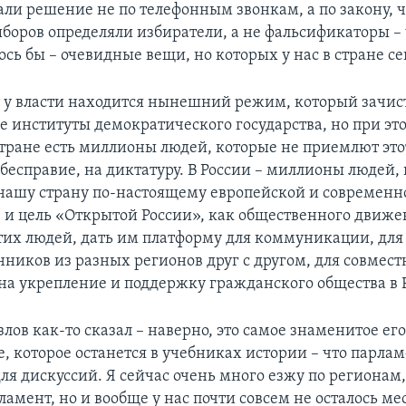
ли решение не по телефонным звонкам, а по закону, 
ыборов определяли избиратели, а не фальсификаторы –
лось бы – очевидные вещи, но которых у нас в стране се
ет у власти находится нынешний режим, который зачис
е институты демократического государства, но при эт
стране есть миллионы людей, которые не приемлют это
 бесправие, на диктатуру. В России – миллионы людей,
 нашу страну по-настоящему европейской и современн
, и цель «Открытой России», как общественного движе
тих людей, дать им платформу для коммуникации, для
иков из разных регионов друг с другом, для совмес
на укрепление и поддержку гражданского общества в 
лов как-то сказал – наверно, это самое знаменитое ег
, которое останется в учебниках истории – что парлам
для дискуссий. Я сейчас очень много езжу по регионам,
ламент, но и вообще у нас почти совсем не осталось ме