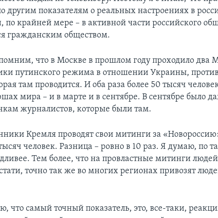
 по другим показателям о реальных настроениях в рос
, по крайней мере – в активной части российского общ
ся гражданским обществом.
помним, что в Москве в прошлом году проходило два
ики путинского режима в отношении Украины, против
орая там проводится. И оба раза более 50 тысяч челов
шах мира – и в марте и в сентябре. В сентябре было д
енкам журналистов, которые были там.
онники Кремля проводят свои митинги за «Новороссию»
тысяч человек. Разница – ровно в 10 раз. Я думаю, по 
едливее. Тем более, что на провластные митинги людей
стати, точно так же во многих регионах привозят люде
ю, что самый точный показатель, это, все-таки, реакци