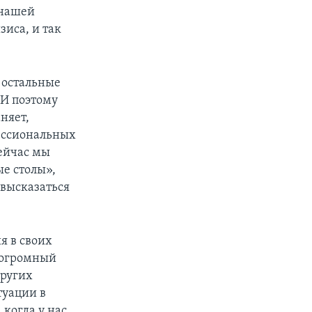
 нашей
зиса, и так
 остальные
 И поэтому
няет,
фессиональных
сейчас мы
ые столы»,
 высказаться
я в своих
 огромный
других
туации в
 когда у нас