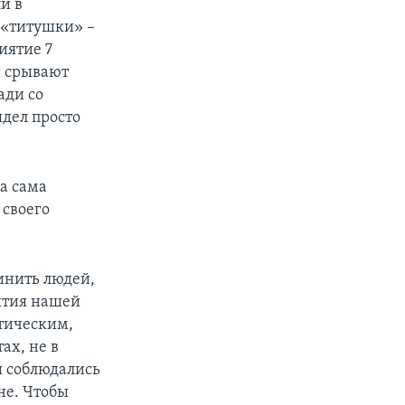
и в
 «титушки» –
иятие 7
и срывают
ади со
дел просто
на сама
 своего
инить людей,
ития нашей
атическим,
ах, не в
ы соблюдались
не. Чтобы