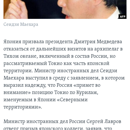
Learning English
Сеидзи Маехара
СОЦИАЛЬНЫЕ СЕТИ
Япония призвала президента Дмитрия Медведева
отказаться от дальнейших визитов на архипелаг в
Языки
Тихом океане, включенный в состав России, но
рассматриваемый Токио как часть японской
территории. Министр иностранных дел Сеидзи
Маехара выступил в среду с заявлением, в котором
выразил надежду, что Россия «примет во
внимание» позицию Токио по Курилам,
именуемым в Японии «Северными
территориями».
Министр иностранных дел России Сергей Лавров
отверг призыв японского коллеги, заявив, что