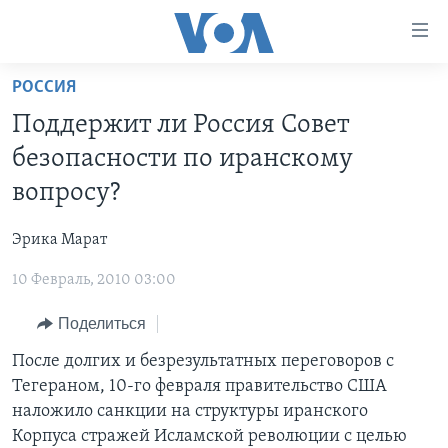
Линки
доступности
Перейти
РОССИЯ
на
ГЛАВНОЕ
Поддержит ли Россия Совет
основной
ПРОГРАММЫ
контент
безопасности по иранскому
ПРОЕКТЫ
Перейти
АМЕРИКА
вопросу?
к
ЭКСПЕРТИЗА
НОВОСТИ ЗА МИНУТУ
УЧИМ АНГЛИЙСКИЙ
основной
Эрика Марат
ИНТЕРВЬЮ
ИТОГИ
НАША АМЕРИКАНСКАЯ ИСТОРИЯ
навигации
Перейти
10 Февраль, 2010 03:00
ФАКТЫ ПРОТИВ ФЕЙКОВ
ПОЧЕМУ ЭТО ВАЖНО?
А КАК В АМЕРИКЕ?
в
ЗА СВОБОДУ ПРЕССЫ
Поделиться
ДИСКУССИЯ VOA
АРТЕФАКТЫ
поиск
УЧИМ АНГЛИЙСКИЙ
ДЕТАЛИ
АМЕРИКАНСКИЕ ГОРОДКИ
После долгих и безрезультатных переговоров с
Тегераном, 10-го февраля правительство США
ВИДЕО
НЬЮ-ЙОРК NEW YORK
ТЕСТЫ
наложило санкции на структуры иранского
ПОДПИСКА НА НОВОСТИ
АМЕРИКА. БОЛЬШОЕ ПУТЕШЕСТВИЕ
Корпуса стражей Исламской революции с целью